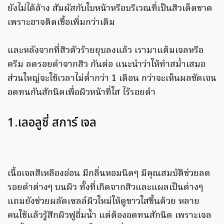
ยังไม่ได้ล้าง สัมผัสกับใบหน้าหรือบริเวณที่เป็นสิวเด็ดขาด
เพราะอาจติดเชื้อเพิ่มกว่าเดิม
และหลังจากที่สิวตัวร้ายยุบลงแล้ว เรามาแต้มเจลหรือ
ครีม ลดรอยดำจากสิว กันต่อ แนะนำว่าให้ทำสม่ำเสมอ
ส่วนใหญ่จะใช้เวลาไม่ต่ำกว่า 1 เดือน กว่าจะเห็นผลชัดเจน
อดทนกันสักนิดเพื่อผิวหน้าที่ใส ไร้รอยดำ
1.เลอลูซี่ สการ์ เจล
เนื้อเจลสีเหลืองอ่อน มีกลิ่นหอมนิดๆ มีคุณสมบัติช่วยลด
รอยดำต่างๆ บนผิว ทั้งที่เกิดจากสิวและแผลเป็นต่างๆ
แถมยังช่วยผลัดเซลล์ผิวใหม่ให้ดูขาวใสขึ้นด้วย หลาย
คนใช้แล้วรู้สึกผิวฟูอิ่มน้ำ แต่ต้องอดทนสักนิด เพราะเจล