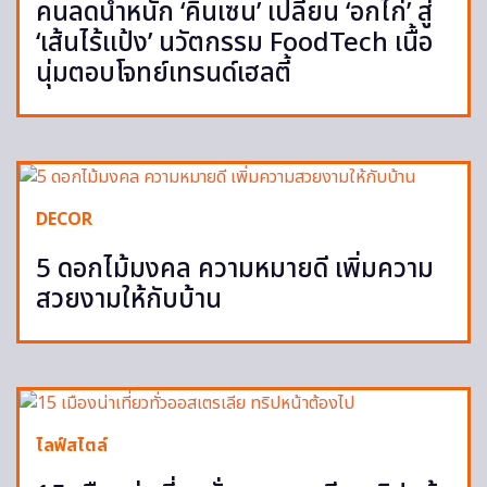
คนลดน้ำหนัก ‘คินเซน’ เปลี่ยน ‘อกไก่’ สู่
‘เส้นไร้แป้ง’ นวัตกรรม FoodTech เนื้อ
นุ่มตอบโจทย์เทรนด์เฮลตี้
DECOR
5 ดอกไม้มงคล ความหมายดี เพิ่มความ
สวยงามให้กับบ้าน
ไลฟ์สไตล์