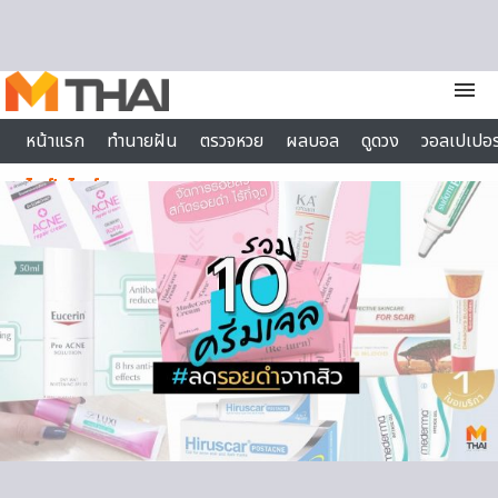
Skip to content
menu
หน้าแรก
ทำนายฝัน
ตรวจหวย
ผลบอล
ดูดวง
วอลเปเปอร
ไลฟ์สไตล์