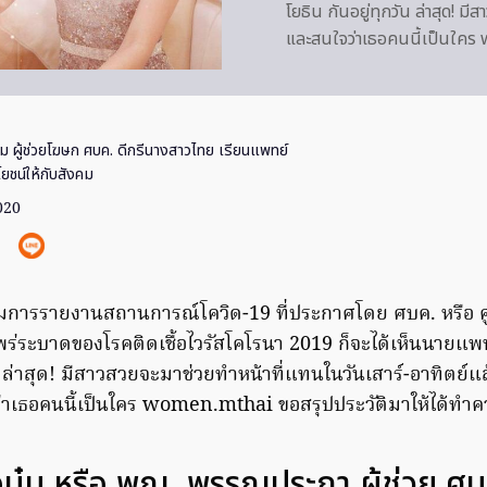
โยธิน กันอยู่ทุกวัน ล่าสุด! ม
และสนใจว่าเธอคนนี้เป็นใคร 
๋ม ผู้ช่วยโฆษก ศบค. ดีกรีนางสาวไทย เรียนแพทย์
ชน์ให้กับสังคม
020
มการรายงานสถานการณ์โควิด-19 ที่ประกาศโดย ศบค. หรือ ศ
ระบาดของโรคติดเชื้อไวรัสโคโรนา 2019 ​ก็จะได้เห็นนายแพทย
ัน ล่าสุด! มีสาวสวยจะมาช่วยทำหน้าที่แทนในวันเสาร์-อาทิตย์แล
เธอคนนี้เป็นใคร women.mthai ขอสรุปประวัติมาให้ได้ทำควา
อบุ๋ม หรือ พญ. พรรณประภา ผู้ช่วย ศ