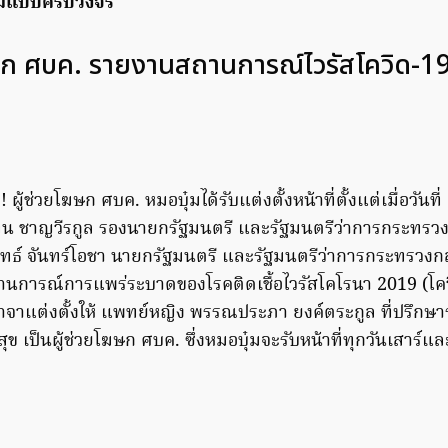
มแบบครบวงจร
ฆษก ศบค. รายงานสถานการณ์ไวรัสโควิด-19 
! ผู้ช่วยโฆษก ศบค. หมอบุ๋มได้รับแต่งตั้งหน้าที่ตั้งแต่เมื่อวันที่
ทิน ชาญวีรกูล รองนายกรัฐมนตรี และรัฐมนตรีว่าการกระทรว
ุทธ์ จันทร์โอชา นายกรัฐมนตรี และรัฐมนตรีว่าการกระทรวง
านการณ์การแพร่ระบาดของโรคติดเชื้อไวรัสโคโรนา 2019 (โคว
าแต่งตั้งให้ แพทย์หญิง พรรณประภา ยงค์ตระกูล ที่ปรึกษาร
เป็นผู้ช่วยโฆษก ศบค. ซึ่งหมอบุ๋มจะรับหน้าที่ทุกวันเสาร์แล