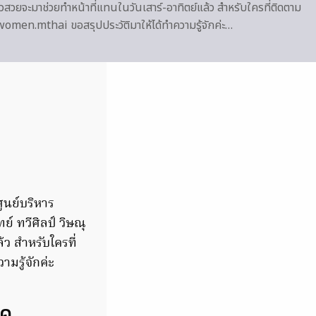
ีสาวสวยจะมาช่วยทำหน้าที่แทนในวันเสาร์-อาทิตย์แล้ว สำหรับใครที่ติดตาม
women.mthai ขอสรุปประวัติมาให้ได้ทำความรู้จักค่ะ…
ูนย์บริหาร
์ ทวีศิลป์ วิษณุ
้ว สำหรับใครที่
มรู้จักค่ะ
บค.