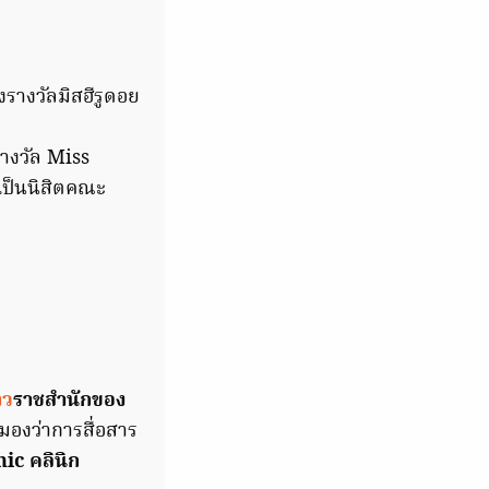
รางวัลมิสฮีรูดอย
างวัล Miss
เป็นนิสิตคณะ
าว
ราชสำนักของ
องว่าการสื่อสาร
ic คลินิก