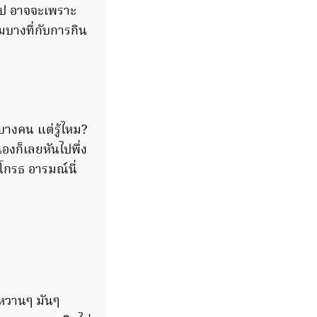
ไป อาจจะเพราะ
บางที่กับการกิน
บางคน แต่รู้ไหม?
องก็เลยหันไปพึ่ง
โกรธ อารมณ์นี่
งหวานๆ มันๆ