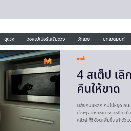
ดูดวง
วอลเปเปอร์เสริมดวง
วัดสวย
บทสวดมนต์
แฟชั่น
4 สเต็ป เล
คืนให้ขาด
นิสัยกินแหลก กินไม่หยุด ก
ต่างๆ อย่างเหงา หงุดหงิด เบื่อ
แล้วล่ะก็!! อ้วนเพิ่มขึ้นเท่าต