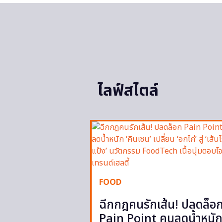
ไลฟ์สไตล์
FOOD
ฉีกกฎคนรักเส้น! ปลดล็อ
Pain Point คนลดน้ำหนั