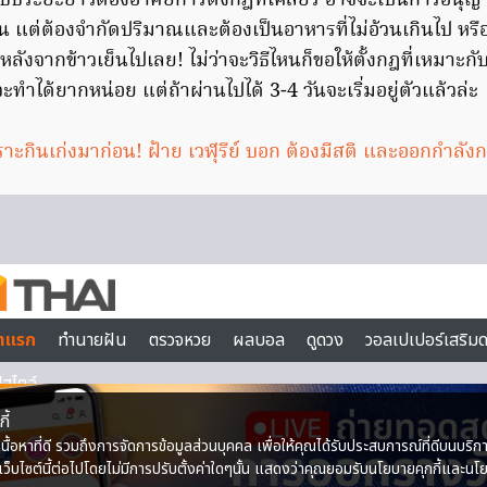
บระยะยาวต้องอาศัยการตั้งกฎที่เคลียร์ อาจจะเป็นการอนุญา
แต่ต้องจำกัดปริมาณและต้องเป็นอาหารที่ไม่อ้วนเกินไป หร
นหลังจากข้าวเย็นไปเลย! ไม่ว่าจะวิธีไหนก็ขอให้ตั้งกฎที่เหมาะ
ะทำได้ยากหน่อย แต่ถ้าผ่านไปได้ 3-4 วันจะเริ่มอยู่ตัวแล้วล่ะ
าะกินเก่งมาก่อน! ฝ้าย เวฬุรีย์ บอก ต้องมีสติ และออกกำลัง