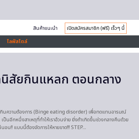
สินค้าแนะนำ
เปิดสมัครสมาชิก (ฟรี) เร็วๆ นี้
ไลฟ์สไตล์
ิกนิสัยกินแหลก ตอนกลาง
ินเกินความต้องการ (Binge eating disorder) เพื่อทดแทนอารมณ์
 เป็นอีกหนึ่งสาเหตุที่ทำให้เราอ้วนง่าย ยิ่งถ้าเกิดขึ้นช่วงกลางคืนด้วย
ัวแน่นอน!! แบบนี้ต้องจัดการให้หายขาด!!! STEP…