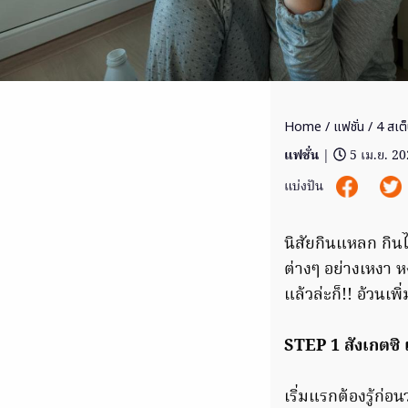
Home
/
แฟชั่น
/ 4 สเต
แฟชั่น
|
5 เม.ย. 2
แบ่งปัน
นิสัยกินแหลก กิน
ต่างๆ อย่างเหงา หงุ
แล้วล่ะก็!! อ้วนเพ
STEP 1 สังเกตซิ 
เริ่มแรกต้องรู้ก่