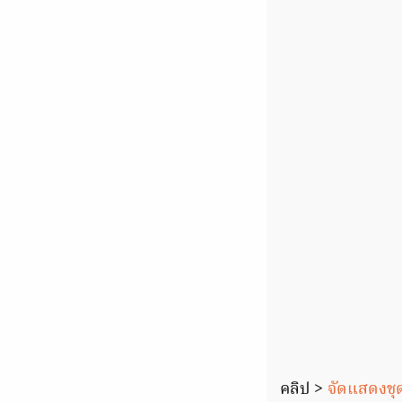
คลิป >
จัดแสดงชุด