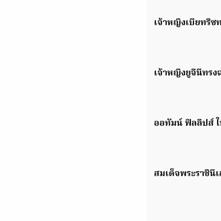
เจ้าหญิงเบียทริ
เจ้าหญิงยูจินีทร
ออทัมน์ ฟิลลิปส์
สมเด็จพระราชินีเ