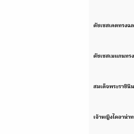
ดัชเชสเคตทรงฉล
ดัชเชสเมแกนทรง
สมเด็จพระราชินีน
เจ้าหญิงไดอาน่า