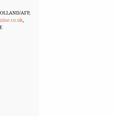
HOLLAND/AFP,
ine.co.uk
,
E