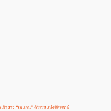
เจ้าสาว “เมแกน” ดัชเชสแห่งซัสเซกซ์