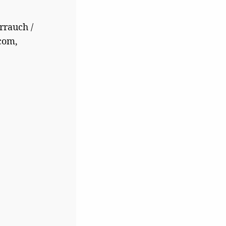
rrauch /
com,