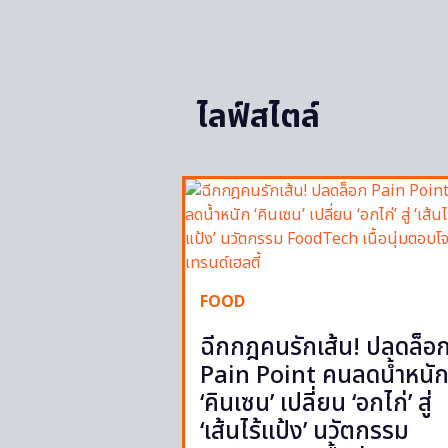
ไลฟ์สไตล์
FOOD
ฉีกกฎคนรักเส้น! ปลดล็อ
Pain Point คนลดน้ำหนั
‘คินเซน’ เปลี่ยน ‘อกไก่’ สู่
‘เส้นไร้แป้ง’ นวัตกรรม