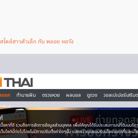
สไตล์สาวตัวเล็ก กับ พลอย หอวัง