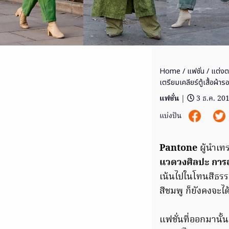
Home
/
แฟชั่น
/ แต่งต
เตรียมเคลียร์ตู้เสื้อผ้าร
แฟชั่น
|
3 ธ.ค. 20
แบ่งปัน
Pantone
ผู้นำเ
แวดวงศิลปะ การอ
เน้นไปในโทนสีธรร
สีชมพู ก็ยังคงจะไ
แฟชั่นที่ออกมานั้