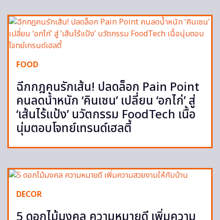
FOOD
ฉีกกฎคนรักเส้น! ปลดล็อก Pain Point
คนลดน้ำหนัก ‘คินเซน’ เปลี่ยน ‘อกไก่’ สู่
‘เส้นไร้แป้ง’ นวัตกรรม FoodTech เนื้อ
นุ่มตอบโจทย์เทรนด์เฮลตี้
DECOR
5 ดอกไม้มงคล ความหมายดี เพิ่มความ