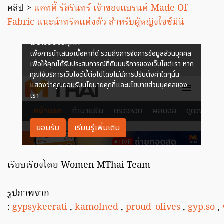
คลิป >
แคทตี้ รัสรินทร์ เจ้าของแบรนด์ Made Of
Fabric แนะนำทริคแต่งตัว สำหรับผู้หญิงไซซ์มินิ
เรียบเรียงโดย Women MThai Team
รูปภาพจาก
:
gypsykeerati
,
kamolned
,
proud_olives
,
gyp.so
,