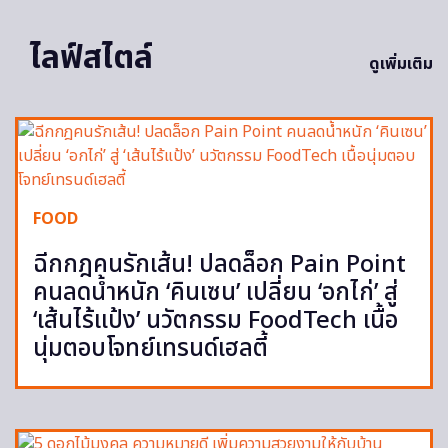
ไลฟ์สไตล์
ดูเพิ่มเติม
FOOD
ฉีกกฎคนรักเส้น! ปลดล็อก Pain Point
คนลดน้ำหนัก ‘คินเซน’ เปลี่ยน ‘อกไก่’ สู่
‘เส้นไร้แป้ง’ นวัตกรรม FoodTech เนื้อ
นุ่มตอบโจทย์เทรนด์เฮลตี้