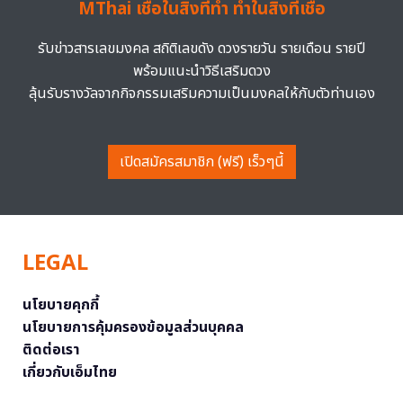
MThai เชื่อในสิ่งที่ทำ ทำในสิ่งที่เชื่อ
รับข่าวสารเลขมงคล สถิติเลขดัง ดวงรายวัน รายเดือน รายปี
พร้อมแนะนำวิธีเสริมดวง
ลุ้นรับรางวัลจากกิจกรรมเสริมความเป็นมงคลให้กับตัวท่านเอง
เปิดสมัครสมาชิก (ฟรี) เร็วๆนี้
LEGAL
นโยบายคุกกี้
นโยบายการคุ้มครองข้อมูลส่วนบุคคล
ติดต่อเรา
เกี่ยวกับเอ็มไทย