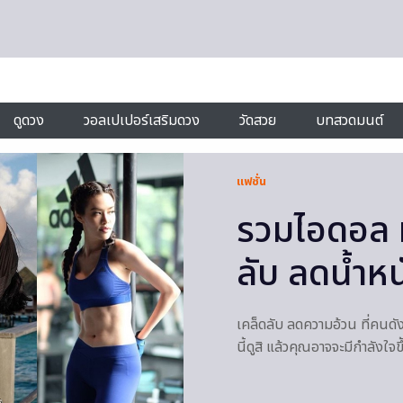
ดูดวง
วอลเปเปอร์เสริมดวง
วัดสวย
บทสวดมนต์
แฟชั่น
รวมไอดอล ห
ลับ ลดน้ำหน
เคล็ดลับ ลดความอ้วน ที่คนดังท
นี้ดูสิ แล้วคุณอาจจะมีกำลังใจข