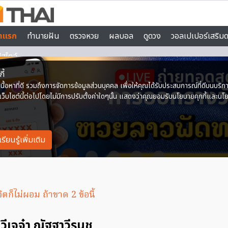
ิตก็ไม่ผอม ถ้าขาด 2 ข้อนี้
 วีเจจ๋า ณัฐฐาวีรนุช