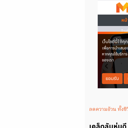
ลดความอ้วน ทั้งชีว
เคล็ดลับหุ่นดี