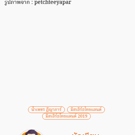
รูปภาพจาก : petchteeyapar
น้ำเพชร ฏีญาภาร์
มิสเอิร์ธไทยแลนด์
มิสเอิร์ธไทยแลนด์ 2019