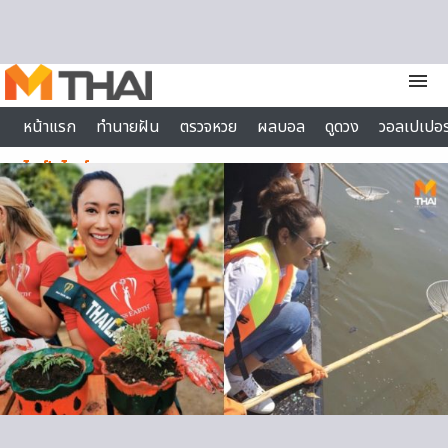
Skip to content
menu
หน้าแรก
ทำนายฝัน
ตรวจหวย
ผลบอล
ดูดวง
วอลเปเปอร
ไลฟ์สไตล์