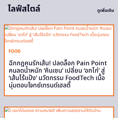
ไลฟ์สไตล์
ดูเพิ่มเติม
FOOD
ฉีกกฎคนรักเส้น! ปลดล็อก Pain Point
คนลดน้ำหนัก ‘คินเซน’ เปลี่ยน ‘อกไก่’ สู่
‘เส้นไร้แป้ง’ นวัตกรรม FoodTech เนื้อ
นุ่มตอบโจทย์เทรนด์เฮลตี้