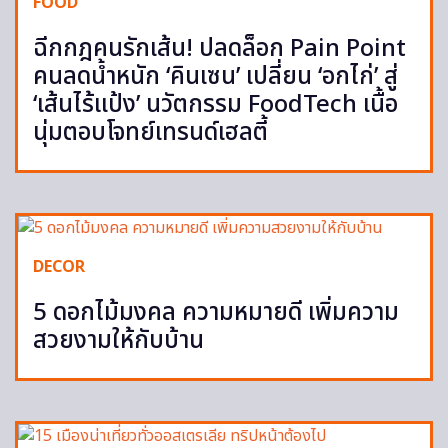
FOOD
ฉีกกฎคนรักเส้น! ปลดล็อก Pain Point
คนลดน้ำหนัก ‘คินเซน’ เปลี่ยน ‘อกไก่’ สู่
‘เส้นไร้แป้ง’ นวัตกรรม FoodTech เนื้อ
นุ่มตอบโจทย์เทรนด์เฮลตี้
DECOR
5 ดอกไม้มงคล ความหมายดี เพิ่มความ
สวยงามให้กับบ้าน