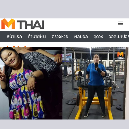
Skip to content
menu
หน้าแรก
ทำนายฝัน
ตรวจหวย
ผลบอล
ดูดวง
วอลเปเปอร
ไลฟ์สไตล์