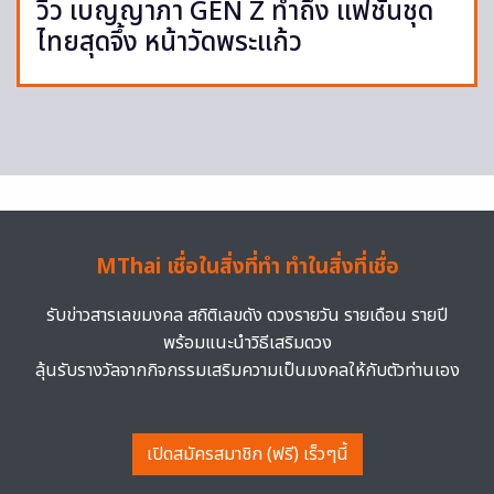
วิว เบญญาภา GEN Z ทำถึง แฟชั่นชุด
ไทยสุดจึ้ง หน้าวัดพระแก้ว
MThai เชื่อในสิ่งที่ทำ ทำในสิ่งที่เชื่อ
รับข่าวสารเลขมงคล สถิติเลขดัง ดวงรายวัน รายเดือน รายปี
พร้อมแนะนำวิธีเสริมดวง
ลุ้นรับรางวัลจากกิจกรรมเสริมความเป็นมงคลให้กับตัวท่านเอง
เปิดสมัครสมาชิก (ฟรี) เร็วๆนี้