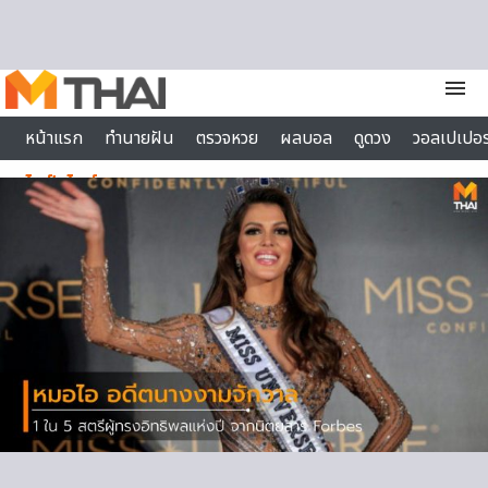
Skip to content
menu
หน้าแรก
ทำนายฝัน
ตรวจหวย
ผลบอล
ดูดวง
วอลเปเปอร
ไลฟ์สไตล์