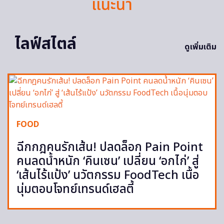
แนะนำ
ไลฟ์สไตล์
ดูเพิ่มเติม
FOOD
ฉีกกฎคนรักเส้น! ปลดล็อก Pain Point
คนลดน้ำหนัก ‘คินเซน’ เปลี่ยน ‘อกไก่’ สู่
‘เส้นไร้แป้ง’ นวัตกรรม FoodTech เนื้อ
นุ่มตอบโจทย์เทรนด์เฮลตี้