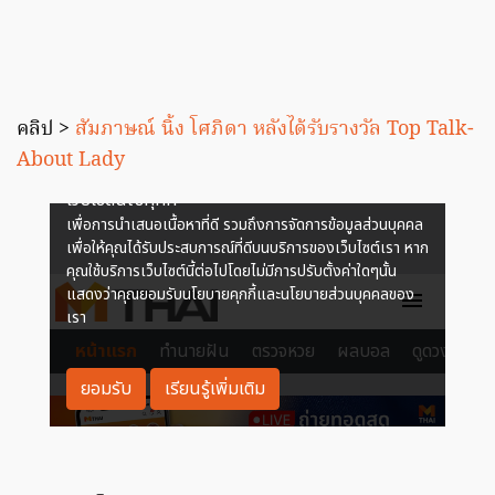
คลิป >
สัมภาษณ์ นิ้ง โศภิดา หลังได้รับรางวัล Top Talk-
About Lady