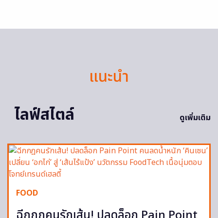
แนะนำ
ไลฟ์สไตล์
ดูเพิ่มเติม
FOOD
ฉีกกฎคนรักเส้น! ปลดล็อก Pain Point