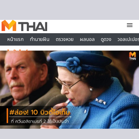
Skip to content
menu
หน้าแรก
ทำนายฝัน
ตรวจหวย
ผลบอล
ดูดวง
วอลเปเปอร
ไลฟ์สไตล์