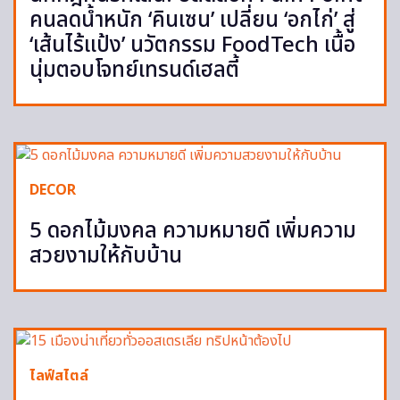
คนลดน้ำหนัก ‘คินเซน’ เปลี่ยน ‘อกไก่’ สู่
‘เส้นไร้แป้ง’ นวัตกรรม FoodTech เนื้อ
นุ่มตอบโจทย์เทรนด์เฮลตี้
DECOR
5 ดอกไม้มงคล ความหมายดี เพิ่มความ
สวยงามให้กับบ้าน
ไลฟ์สไตล์