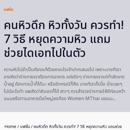
แฟชั่น
คนหิวดึก หิวทั้งวัน ควรทำ!
7 วิธี หยุดความหิว แถม
ช่วยไดเอทไปในตัว
ความหิวไม่จำเป็นต้องแก้ด้วยหาอะไรเข้าปากเสมอไป เพราะบางทีเรา
อาจคิดว่าร่างกายเราต้องการอาหาร แต่จริงๆ ร่างกายเราแค่กำลังขาด
น้ำอยู่ ต้องการน้ำก็ได้นะ หรืออีกกรณีก็คือ บางทีเราก็เบื่อ นั่งเฉยๆ
ไม่มีอะไรทำ เลยคิดว่าหิวเองก็ได้ สาวๆ ควรสำรวจร่างกายให้ดีก่อนคว้า
ขนมหรือทานอาหารมือใหญ่ลงท้อง Women MThai ขอแนะ…
Home
/
แฟชั่น
/ คนหิวดึก หิวทั้งวัน ควรทำ! 7 วิธี หยุดความหิว แถมช่วย