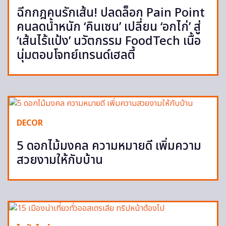
ฉีกกฎคนรักเส้น! ปลดล็อก Pain Point
คนลดน้ำหนัก ‘คินเซน’ เปลี่ยน ‘อกไก่’ สู่
‘เส้นไร้แป้ง’ นวัตกรรม FoodTech เนื้อ
นุ่มตอบโจทย์เทรนด์เฮลตี้
DECOR
5 ดอกไม้มงคล ความหมายดี เพิ่มความ
สวยงามให้กับบ้าน