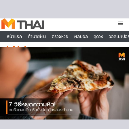
Skip to content
menu
หน้าแรก
ทำนายฝัน
ตรวจหวย
ผลบอล
ดูดวง
วอลเปเปอร
ไลฟ์สไตล์