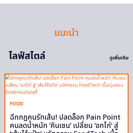
แนะนำ
ไลฟ์สไตล์
ดูเพิ่มเติม
FOOD
ฉีกกฎคนรักเส้น! ปลดล็อก Pain Point
คนลดน้ำหนัก ‘คินเซน’ เปลี่ยน ‘อกไก่’ สู่