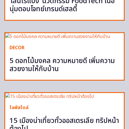
‘เส้นไร้แป้ง’ นวัตกรรม FoodTech เนื้อ
นุ่มตอบโจทย์เทรนด์เฮลตี้
DECOR
5 ดอกไม้มงคล ความหมายดี เพิ่มความ
สวยงามให้กับบ้าน
ไลฟ์สไตล์
15 เมืองน่าเที่ยวทั่วออสเตรเลีย ทริปหน้า