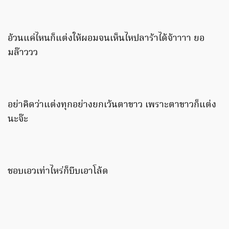
อ้วนแค่ไหนก็แต่งให้ผอมจนเห็นไหปลาร้าได้จ้าาาา ยอ
มล๊าววว
อย่าคิดว่าแต่งทุกอย่างยกเว้นตาขาว เพราะตาขาวก็แต่ง
นะจ๊ะ
ชอบเอวเท่าไหร่ก็บีบเอาโล้ด