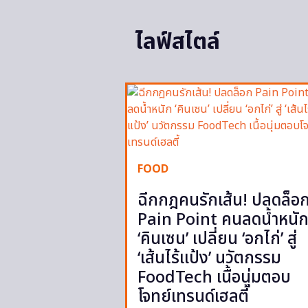
ไลฟ์สไตล์
FOOD
ฉีกกฎคนรักเส้น! ปลดล็อ
Pain Point คนลดน้ำหนั
‘คินเซน’ เปลี่ยน ‘อกไก่’ สู่
‘เส้นไร้แป้ง’ นวัตกรรม
FoodTech เนื้อนุ่มตอบ
โจทย์เทรนด์เฮลตี้