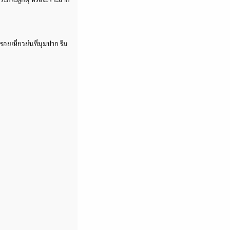
าวะกระดูกผุ หรือเปราะมาก
อยเหี่ยวย่นที่มุมปาก ริม