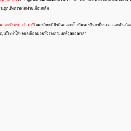
ะมีบุตรยาก
ที่สำคัญประจำเดือนจะหมดเร็วกว่าปกติประมาณ 2 ปี ซึ่งมีผลโดยตรงต่อภ
ห้กระดูกเชิงกรานหักง่ายเมื่อหกล้ม
่นก่อนวัยมากกว่า 10 ปี
และมักจะมีผิวสีหมองคล้ำ เป็นรอยตีนกาที่หางตา และเป็นร่องร
นบุหรี่จะทำให้หลอดเลือดฝอยทั่วร่างกายหดตัวตลอดเวลา