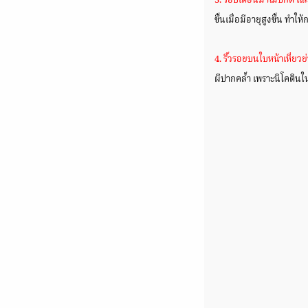
3. รอบเดือนมาไม่ปกติ แล
ขึ้นเมื่อมีอายุสูงขึ้น ทำใ
4. ริ้วรอยบนใบหน้าเหี่ยวย
ผีปากคล้ำ เพราะนิโคตินใ