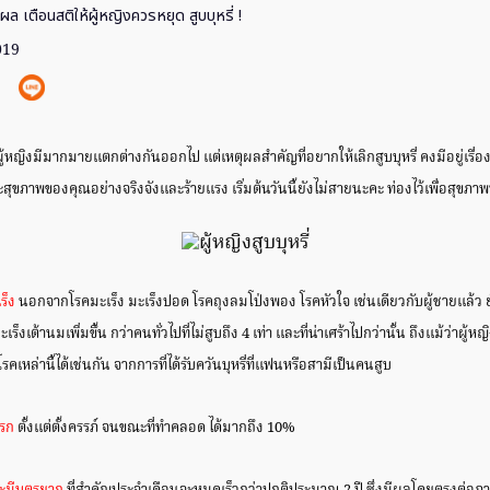
ผล เตือนสติให้ผู้หญิงควรหยุด สูบบุหรี่ !
019
ู้หญิงมีมากมายแตกต่างกันออกไป แต่เหตุผลสำคัญที่อยากให้เลิกสูบบุหรี่ คงมีอยู่เรื่องเ
ะสุขภาพของคุณอย่างจริงจังและร้ายแรง เริ่มต้นวันนี้ยังไม่สายนะคะ ท่องไว้เพื่อสุขภาพท
ร็ง
นอกจากโรคมะเร็ง มะเร็งปอด โรคถุงลมโป่งพอง โรคหัวใจ เช่นเดียวกับผู้ชายแล้ว ยั
เต้านมเพิ่มขึ้น กว่าคนทั่วไปที่ไม่สูบถึง 4 เท่า และที่น่าเศร้าไปกว่านั้น ถึงแม้ว่าผู้หญิง
คเหล่านี้ได้เช่นกัน จากการที่ได้รับควันบุหรี่ที่แฟนหรือสามีเป็นคนสูบ
ารก
ตั้งแต่ตั้งครรภ์ จนขณะที่ทำคลอด ได้มากถึง 10%