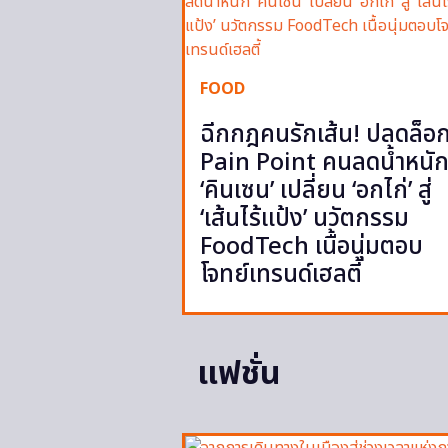
FOOD
ฉีกกฎคนรักเส้น! ปลดล็อ
Pain Point คนลดน้ำหนั
‘คินเซน’ เปลี่ยน ‘อกไก่’ สู่
‘เส้นไร้แป้ง’ นวัตกรรม
FoodTech เนื้อนุ่มตอบ
โจทย์เทรนด์เฮลตี้
แฟชั่น