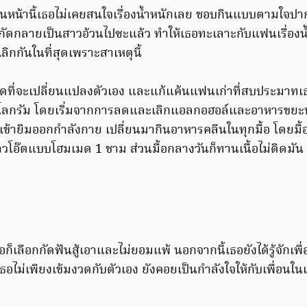
อนหน้านี้เธอไม่เคยสนใจเรื่องน้ำหนักเลย ชอบกินแบบตามใจปาก 
พิกัดกลายเป็นสาวอ้วนไปซะแล้ว ทำให้เธอทะเลาะกับแฟนเรื่องน
ลิกกันในที่สุดเพราะสาเหตุนี้
ฮึดที่จะเปลี่ยนแปลงตัวเอง และแก้แค้นแฟนเก่าที่สบประมาทเธ
 5 กิโลกรัม โดยเริ่มจากการลดและเลิกแอลกอฮอล์และอาหารขยะทั
่อเข้ายิมออกกำลังกาย เปลี่ยนมากินอาหารคลีนในทุกมื้อ โดยมื้
วโอ๊ตแบบโฮมเมด 1 ชาม ส่วนมื้อกลางวันก็ทานเนื้อไม่ติดมัน
ก็เลือกกัดฟันสู้เอาและไม่ยอมแพ้ นอกจากนี้เธอยังได้รู้จักเ
อไม่เพียงเข้มงวดกับตัวเอง ยังคอยเป็นกำลังใจให้กับเพื่อนในเว