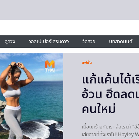
ดูดวง
วอลเปเปอร์เสริมดวง
วัดสวย
บทสวดมนต์
แฟชั่น
แก้แค้นได้
อ้วน ฮึดลดน
คนใหม่
เมื่อเขาร้ายกับเรา ล้อเราว่า “
เสียดายที่ทิ้งเราไป! Hayle