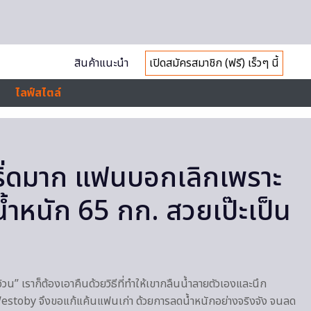
สินค้าแนะนำ
เปิดสมัครสมาชิก (ฟรี) เร็วๆ นี้
ไลฟ์สไตล์
เริ่ดมาก แฟนบอกเลิกเพราะ
้ำหนัก 65 กก. สวยเป๊ะเป็น
อีอ้วน” เราก็ต้องเอาคืนด้วยวิธีที่ทำให้เขากลืนน้ำลายตัวเองและนึก
y Westoby จึงขอแก้แค้นแฟนเก่า ด้วยการลดน้ำหนักอย่างจริงจัง จนลด