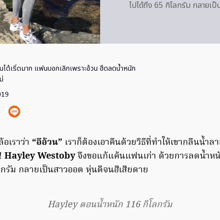
ไปได้ถึง 65 กิโลกรัม กลายเป็
้นได้เริ่ดมาก แฟนบอกเลิกเพราะอ้วน ฮึดลดน้ำหนัก
ม่
019
 ล้อเราว่า
“อีอ้วน”
เราก็ต้องเอาคืนด้วยวิธีที่ทำให้เขากลืนน้ำ
ป!
Hayley Westoby
จึงขอแก้แค้นแฟนเก่า ด้วยการลดน้ำหนั
ลกรัม กลายเป็นสาวออต หุ่นดีจนฮีเสียดาย
Hayley ตอนน้ำหนัก 116 กิโลกรัม