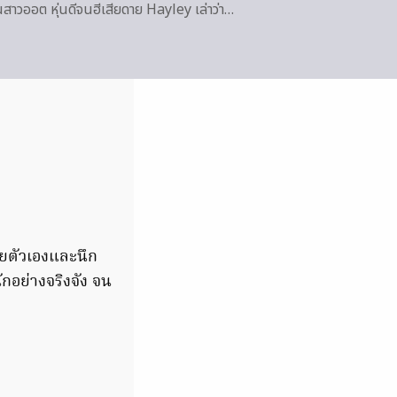
นสาวออต หุ่นดีจนฮีเสียดาย Hayley เล่าว่า…
ลายตัวเองและนึก
กอย่างจริงจัง จน