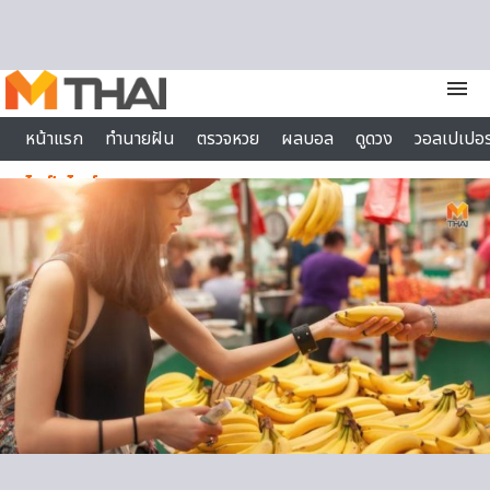
Skip to content
menu
หน้าแรก
ทำนายฝัน
ตรวจหวย
ผลบอล
ดูดวง
วอลเปเปอร
ไลฟ์สไตล์