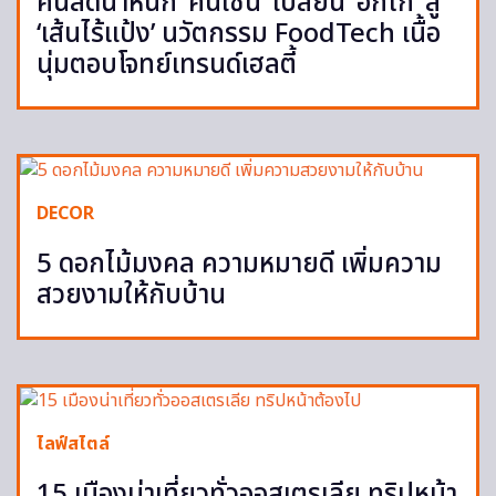
คนลดน้ำหนัก ‘คินเซน’ เปลี่ยน ‘อกไก่’ สู่
‘เส้นไร้แป้ง’ นวัตกรรม FoodTech เนื้อ
นุ่มตอบโจทย์เทรนด์เฮลตี้
DECOR
5 ดอกไม้มงคล ความหมายดี เพิ่มความ
สวยงามให้กับบ้าน
ไลฟ์สไตล์
15 เมืองน่าเที่ยวทั่วออสเตรเลีย ทริปหน้า