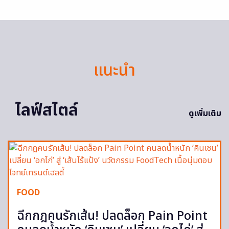
แนะนำ
ไลฟ์สไตล์
ดูเพิ่มเติม
FOOD
ฉีกกฎคนรักเส้น! ปลดล็อก Pain Point