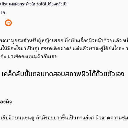
list เผยผิวกระจ่างใส วัดได้ไม่ต้องกลัวโป๊ะ!
019
ในพจนานุกรมสำหรับผู้หญิงหรอก ยิ่งเป็นเรื่องผิวหน้าด้วยแล้ว
หน
ให้มีอะไรมาเป็นอุปสรรคเด็ดขาด! แต่แล้วเราจะรู้ได้ยังไงละ ว
มาค่ะ มาเช็คคะแนนผิวกันเลย
เคล็ดลับขั้นตอนทดสอบสภาพผิวได้ด้วยตัวเอง
ของผิว
บขีดบนแขนดู ถ้ามีรอยยาวขึ้นเป็นทางล่ะก็ ผิวขาดความชุ่มชื