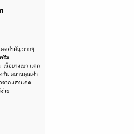
m
กันแดดสำคัญมากๆ
ครีม
ีม เนื้อบางเบา แตก
่างวัน ผสานคุณค่า
ิวจากแสงแดด
ง่าย