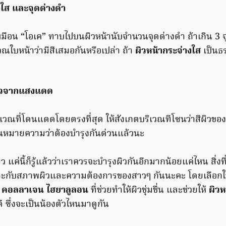
ใส และจุดด่างดำ
มือน “โอเค” ทาบไปบนผิวหน้านับจำนวนจุดด่างดำ ถ้าเกิน 3 จุด
ณใบหน้าว่ามีสีเสมอกันหรือเปล่า ถ้า
ผิวหน้ากระจ่างใส
เป็นธร
ิวจากแสงแดด
เวณที่โดนแดดโดยตรงที่สุด ให้สังเกตบริเวณทีโซนว่าสีผิวของ
นั่นหมายความว่าต้องบำรุงกันด่วนแล้วนะ
ว แค่นี้ก็รู้แล้วว่าเราควรจะบำรุงผิวกันอีกมากน้อยแค่ไหน สิ่งท
มาะกับสภาพผิวและความต้องการของสาวๆ กันนะคะ โดยเลือกใช้
ี คอลลาเจน ไฮยาลูลอน
ที่ช่วยทำให้ผิวชุ่มชื่น และช่วยให้
ผิวห
ี ซึ่งจะเป็นน้องตัวไหนมาดูกัน