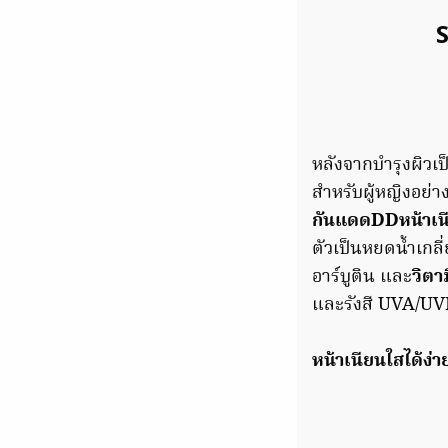
หลังจากบำรุงผิวเป
สำหรับผู้หญิงอย่า
กันแดดDDหน้าเน
ตัวเป็นหยดน้ำเกลี
อาร์บูติน และ
วิตา
และรังสี UVA/UVB
หน้าเนียนใสได้