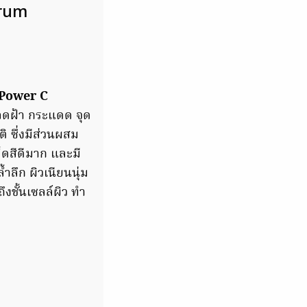
erum
Power C
น ลดฝ้า กระแดด จุด
ิ ซึ่งมีส่วนผสม
็ดสีดีมาก และมี
้ำลึก ผิวเนียนนุ่ม
ึงชั้นเซลล์ผิว ทํา