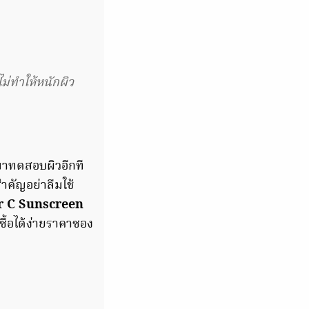
ม่ทำให้หนักผิว
็มาทดสอบผิวอีกที
สำคัญอย่าลืมใช้
 C Sunscreen
ื้อได้ง่ายราคาซอง