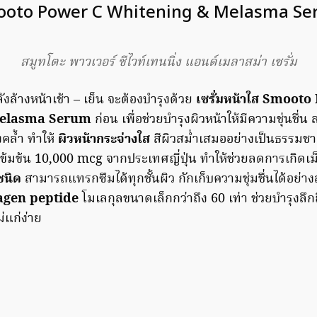
oto Power C Whitening & Melasma S
สมูทโตะ พาวเวอร์ ซีไวท์เทนนิ่ง แอนด์เมลาสม่า เซรั่ม
ังล้างหน้าเช้า – เย็น จะต้องบำรุงด้วย
เซรั่มหน้าใส
Smooto 
Melasma Serum
ก่อน เพื่อช่วยบำรุงผิวหน้าให้มีความชุ่นชื่
คล้ำ ทำให้
ผิวหน้ากระจ่างใส
สีผิวสม่ำเสมออย่างเป็นธรรมชาต
ข้มข้น 10,000 mcg จากประเทศญี่ปุ่น ทําให้ช่วยลดการเกิดเม
ชนิด
สามารถแทรกซึมได้ทุกชั้นผิว กักเก็บความชุ่มชื่นได้อย่างล
agen peptide
โมเลกุลขนาดเล็กกว่าถึง 60 เท่า ช่วยบํารุงลึกถ
่แก่ง่าย