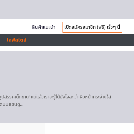
สินค้าแนะนำ
เปิดสมัครสมาชิก (ฟรี) เร็วๆ นี้
ไลฟ์สไตล์
สรรคเด็ดขาด! แต่แล้วเราจะรู้ได้ยังไงละ ว่า ผิวหน้ากระจ่างใส
บขีดบนแขนดู…