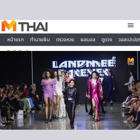
Skip to content
menu
หน้าแรก
ทำนายฝัน
ตรวจหวย
ผลบอล
ดูดวง
วอลเปเปอร
ไลฟ์สไตล์