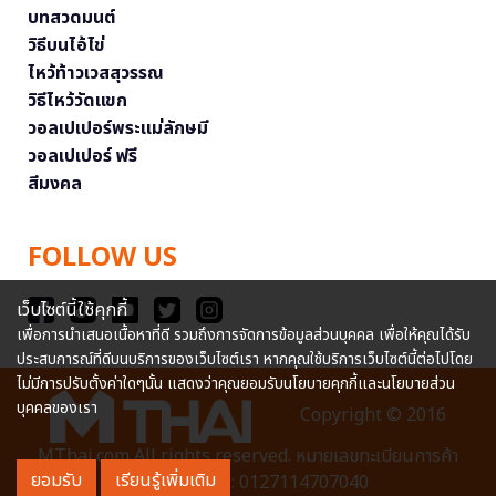
บทสวดมนต์
วิธีบนไอ้ไข่
ไหว้ท้าวเวสสุวรรณ
วิธีไหว้วัดแขก
วอลเปเปอร์พระแม่ลักษมี
วอลเปเปอร์ ฟรี
สีมงคล
FOLLOW US
เว็บไซต์นี้ใช้คุกกี้
เพื่อการนำเสนอเนื้อหาที่ดี รวมถึงการจัดการข้อมูลส่วนบุคคล เพื่อให้คุณได้รับ
ประสบการณ์ที่ดีบนบริการของเว็บไซต์เรา หากคุณใช้บริการเว็บไซต์นี้ต่อไปโดย
ไม่มีการปรับตั้งค่าใดๆนั้น แสดงว่าคุณยอมรับนโยบายคุกกี้และนโยบายส่วน
บุคคลของเรา
Copyright © 2016
MThai.com All rights reserved. หมายเลขทะเบียนการค้า
ยอมรับ
เรียนรู้เพิ่มเติม
อิเล็กทรอนิกส์ : 0127114707040