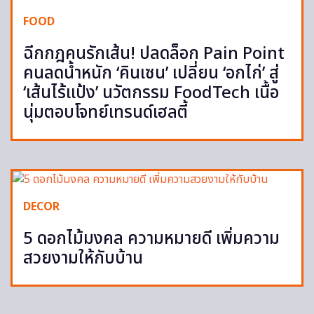
FOOD
ฉีกกฎคนรักเส้น! ปลดล็อก Pain Point
คนลดน้ำหนัก ‘คินเซน’ เปลี่ยน ‘อกไก่’ สู่
‘เส้นไร้แป้ง’ นวัตกรรม FoodTech เนื้อ
นุ่มตอบโจทย์เทรนด์เฮลตี้
DECOR
5 ดอกไม้มงคล ความหมายดี เพิ่มความ
สวยงามให้กับบ้าน