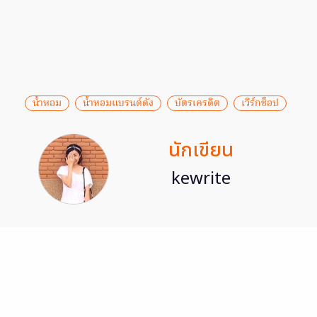
น้ำหอม
น้ำหอมแบรนด์ดัง
บัตรเครดิต
เวิร์กช็อป
นักเขียน
kewrite