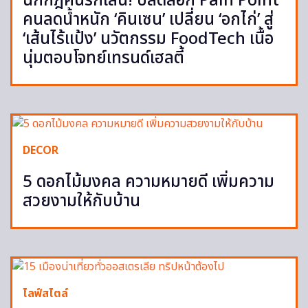
ฉีกกฎคนรักเส้น! ปลดล็อก Pain Point
คนลดน้ำหนัก ‘คินเซน’ เปลี่ยน ‘อกไก่’ สู่
‘เส้นไร้แป้ง’ นวัตกรรม FoodTech เนื้อ
นุ่มตอบโจทย์เทรนด์เฮลตี้
DECOR
5 ดอกไม้มงคล ความหมายดี เพิ่มความ
สวยงามให้กับบ้าน
ไลฟ์สไตล์