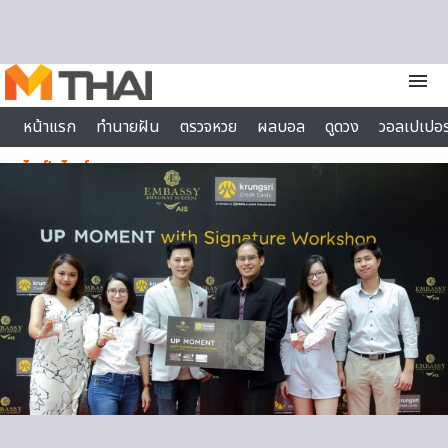
Skip to content
menu
หน้าแรก
ทำนายฝัน
ตรวจหวย
ผลบอล
ดูดวง
วอลเปเปอร
ไลฟ์สไตล์