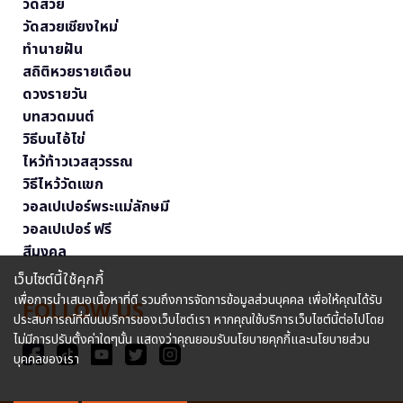
วัดสวย
วัดสวยเชียงใหม่
ทำนายฝัน
สถิติหวยรายเดือน
ดวงรายวัน
บทสวดมนต์
วิธีบนไอ้ไข่
ไหว้ท้าวเวสสุวรรณ
วิธีไหว้วัดแขก
วอลเปเปอร์พระแม่ลักษมี
วอลเปเปอร์ ฟรี
สีมงคล
เว็บไซต์นี้ใช้คุกกี้
เพื่อการนำเสนอเนื้อหาที่ดี รวมถึงการจัดการข้อมูลส่วนบุคคล เพื่อให้คุณได้รับ
FOLLOW US
ประสบการณ์ที่ดีบนบริการของเว็บไซต์เรา หากคุณใช้บริการเว็บไซต์นี้ต่อไปโดย
ไม่มีการปรับตั้งค่าใดๆนั้น แสดงว่าคุณยอมรับนโยบายคุกกี้และนโยบายส่วน
บุคคลของเรา