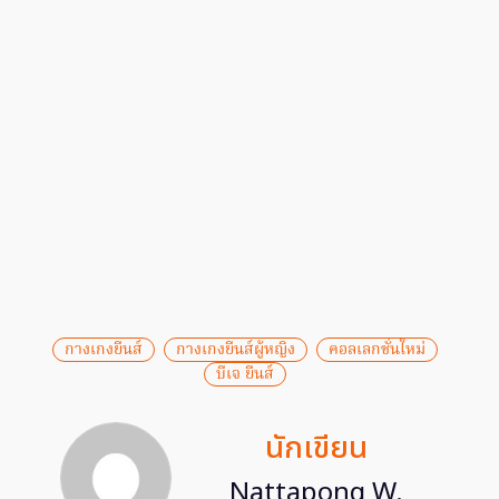
กางเกงยีนส์
กางเกงยีนส์ผู้หญิง
คอลเลกชั่นใหม่
บีเจ ยีนส์
นักเขียน
Nattapong W.