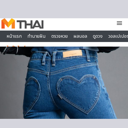
Skip to content
menu
หน้าแรก
ทำนายฝัน
ตรวจหวย
ผลบอล
ดูดวง
วอลเปเปอร
ไลฟ์สไตล์