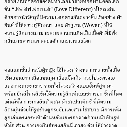
กลายเป็นที่จดจำของคนทั่วโลกมาถ่ายทอดผ่านคอลเลก
ชั่น “เลิฟ ดิฟเฟอเรนต์” (Love Different) ที่โดดเด่น
ด้วยการนำวัสดุที่มีความแตกต่างกันอย่างสิ้นเชิงอย่าง ผ้า
ยีนส์ ที่ให้ความรู้สึกหนา และ ผ้าวูเว่น (Woven) ที่ให้
ความรู้สึกบางเบามาผสมผสานจนเกิดเป็นเสื้อผ้าที่มีทั้ง
กลิ่นอายความเท่ คล่องตัว และน่าหลงใหล
คอลเลกชั่นสำหรับผู้หญิง ใช้โครงสร้างหลากหลายทั้งเสื้อ
เชิ้ตแขนยาว เสื้อแขนกุด เสื้อแจ๊คเก็ต กระโปรงทรงเอ
และกางเกงขายาว รวมทั้งโครงสร้างแบบจั๊มพ์สูท มา
พร้อมยีนส์โทนสีเข้มให้ความรู้สึกเท่แบบชาวร็อก ชิ้นที่โดด
เด่นมีทั้ง กางเกงยีนส์ ผสม ผ้าสแปนเด็กซ์ ที่มีความ
ยืดหยุ่นช่วยให้รูปร่างดูกระชับและสวมใส่สบาย มีการเพิ่ม
ลูกเล่นตรงกระเป๋าด้านหลังและรอยขาดด้านหน้าเป็นรูป
หัวใจ ส่วน กางเกงยีนส์ทรงสกินนี่เอวสูง ช่วยให้ช่วงขาดู