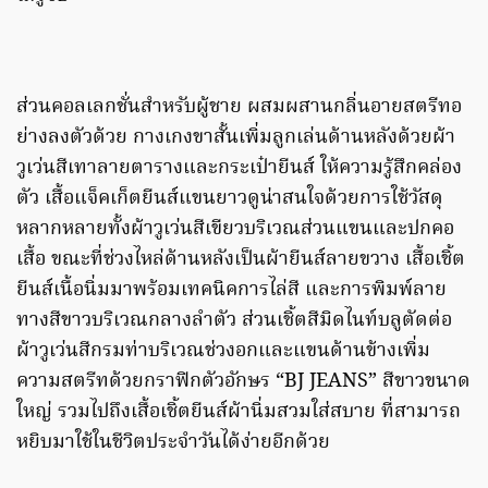
ส่วนคอลเลกชั่นสำหรับผู้ชาย ผสมผสานกลิ่นอายสตรีทอ
ย่างลงตัวด้วย กางเกงขาสั้นเพิ่มลูกเล่นด้านหลังด้วยผ้า
วูเว่นสีเทาลายตารางและกระเป๋ายีนส์ ให้ความรู้สึกคล่อง
ตัว เสื้อแจ็คเก็ตยีนส์แขนยาวดูน่าสนใจด้วยการใช้วัสดุ
หลากหลายทั้งผ้าวูเว่นสีเขียวบริเวณส่วนแขนและปกคอ
เสื้อ ขณะที่ช่วงไหล่ด้านหลังเป็นผ้ายีนส์ลายขวาง เสื้อเชิ้ต
ยีนส์เนื้อนิ่มมาพร้อมเทคนิคการไล่สี และการพิมพ์ลาย
ทางสีขาวบริเวณกลางลำตัว ส่วนเชิ้ตสีมิดไนท์บลูตัดต่อ
ผ้าวูเว่นสีกรมท่าบริเวณช่วงอกและแขนด้านข้างเพิ่ม
ความสตรีทด้วยกราฟิกตัวอักษร “BJ JEANS” สีขาวขนาด
ใหญ่ รวมไปถึงเสื้อเชิ้ตยีนส์ผ้านิ่มสวมใส่สบาย ที่สามารถ
หยิบมาใช้ในชีวิตประจำวันได้ง่ายอีกด้วย