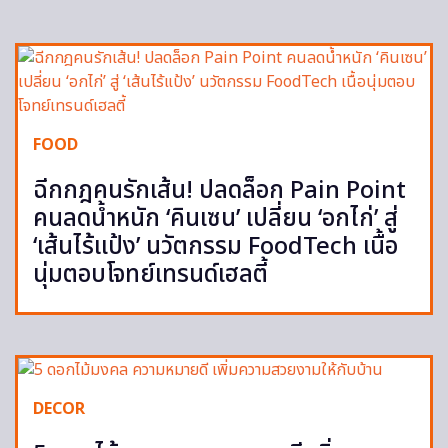
FOOD
ฉีกกฎคนรักเส้น! ปลดล็อก Pain Point
คนลดน้ำหนัก ‘คินเซน’ เปลี่ยน ‘อกไก่’ สู่
‘เส้นไร้แป้ง’ นวัตกรรม FoodTech เนื้อ
นุ่มตอบโจทย์เทรนด์เฮลตี้
DECOR