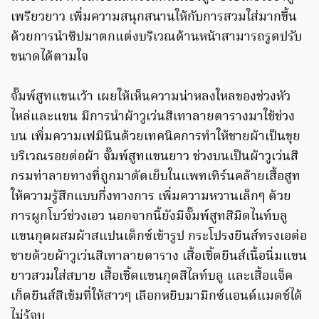
เพรียวยาว เพิ่มความสนุกสนานให้กับการสวมใส่มากขึ้น
ด้วยการนำซิปมาตกแต่งบริเวณด้านหน้าสามารถรูดปรับ
ขนาดได้ตามใจ
จั๊มพ์สูทแขนเว้า เผยให้เห็นความน่าหลงใหลของช่วงหัว
ไหล่และแขน มีการนำผ้าวูเว่นสีเทาลายตารางมาใช้ช่วง
บน เพิ่มความเฟมินีนด้วยเทคนิคการทำให้ชายผ้าเป็นขุย
บริเวณรอยต่อผ้า จั๊มพ์สูทแขนยาว ช่วงบนเป็นผ้าวูเว่นสี
กรมท่าลายทางที่ถูกมาตัดเย็บในแพทเทิร์นคล้ายเสื้อสูท
ให้ความรู้สึกแบบกึ่งทางการ เพิ่มความหวานเล็กๆ ด้วย
การผูกโบว์ช่วงเอว นอกจากนี้ยังมีจั๊มพ์สูทสีมิดไนท์บลู
แขนกุดผสมผ้าสแปนเด็กซ์เข้ารูป กระโปรงยีนส์ทรงเอต่อ
ชายด้วยผ้าวูเว่นสีเทาลายตาราง เสื้อเชิ้ตยีนส์เนื้อนิ่มแขน
ยาวสวมใส่สบาย เสื้อเชิ้ตแขนกุดสีไลท์บลู และเสื้อแจ็ค
เก็ตยีนส์สีเข้มที่ให้สาวๆ เลือกหยิบมามิกซ์แอนด์แมตช์ได้
ไม่รู้จบ