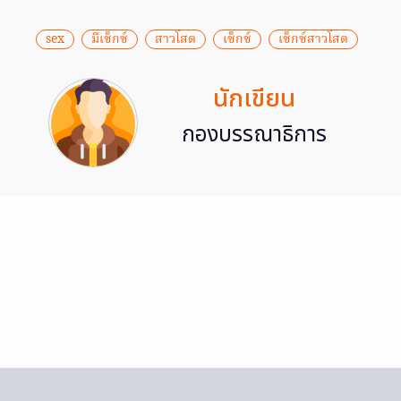
sex
มีเซ็กซ์
สาวโสด
เซ็กซ์
เซ็กซ์สาวโสด
นักเขียน
กองบรรณาธิการ