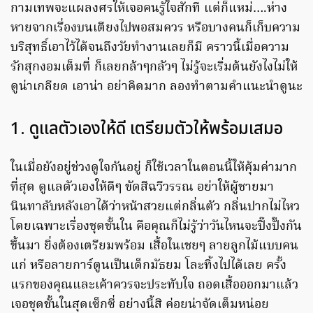
กามเทพจะแผลงศรให้เจอคนรู้ใจสักที แต่ก็แหม่….ห่าง
หายจากเรื่องบนเตียงไปพอสมควร หรือบางคนก็เก็บความ
บริสุทธิ์เอาไว้ได้จนถึงวัยทำงานเลยก็มี คราวนี้เมื่อความ
รักสุกงอมเต็มที่ ก็เลยกล้าๆกลัวๆ ไม่รู้จะเริ่มต้นยังไงไม่ให้
ดูน่าเกลียด เอาน่า อย่าคิดมาก ลองทำตามคำแนะนำดูนะ
1. ดูแลตัวเองให้ดี เตรียมตัวให้พร้อมเสมอ
ในเมื่อยังอยู่ช่วงดูใจกันอยู่ ก็ใช้เวลาในตอนนี้ให้คุ้มค่ามาก
ที่สุด ดูแลตัวเองให้ดีๆ ขัดสีฉวีวรรณ อย่าให้ผู้ชายมา
นินทาลับหลังเอาได้ว่าหน้าสวยแต่กลิ่นตัว กลิ่นปากไม่ไหว
โดยเฉพาะเรื่องชุดชั้นใน คือคุณก็ไม่รู้ว่าวันไหนจะปิ๊งปั๊งกัน
ขึ้นมา ยิ่งต้องเตรียมพร้อม เสื้อในเชยๆ ลายลูกไม้แบบคน
แก่ หรือลายการ์ตูนเป็นเด็กมัธยม โละทิ้งไปได้เลย ครั้ง
แรกของคุณและเค้าควรจะประทับใจ ถอดเสื้อออกมาแล้ว
เจอชุดชั้นในสุดเซ็กซี่ อย่างนี้สิ ค่อยน่าจัดเต็มหน่อย