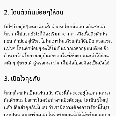
2. โดนตัวกันบ่อยๆให้ชิน
ไม่ใช่ว่าอยู่ดีๆจะมาฉีกเสื้อผ้ากระโดดขึ้นเตียงกันซะเมื่อ
ไหร่ สเต็ปแรกยังไงก็ต้องเริ่มมาจากการถึงเนื้อถึงตัวกัน
ก่อน ทำบ่อยๆให้ชิน ไปไหนมาไหนด้วยกันก็จับมือ ควงแขน
แน่นๆ โดนตัวบ่อยๆ จะได้ไม่เขินมากเวลาอยู่บนเตียง ยิ่ง
ถ้าหากได้มีโอกาสอยู่กันสองคนในที่ลับตา แนะนำให้อ้อน
หนักๆ ผู้ชายเค้ารู้หรอกน่า ว่าสเต็ปต่อไปจะต้องเป็นยังไง!
3. เปิดใจคุยกัน
ไหนๆก็คบกันเป็นแฟนแล้ว เรื่องนี้ก็คงจะอยู่ในบทสนทนา
กันด้วยนะ ยิ่งสาวโสดวัยทำงานยิ่งต้องคุย โตเป็นผู้ใหญ่
แล้ว จับเข่าคุยกันไปเลยว่าเรามีความต้องการเรื่องนี้ในรูป
แบบไหน และพร้อมเมื่อไหร่ หรือตอนนี้ยังไม่พร้อม แต่ขอ