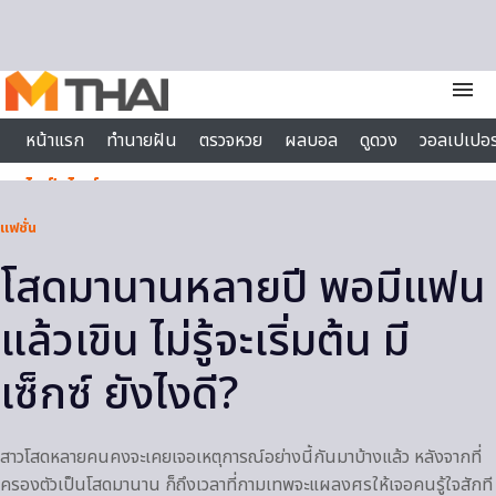
Skip to content
menu
หน้าแรก
ทำนายฝัน
ตรวจหวย
ผลบอล
ดูดวง
วอลเปเปอร
ไลฟ์สไตล์
แฟชั่น
โสดมานานหลายปี พอมีแฟน
แล้วเขิน ไม่รู้จะเริ่มต้น มี
เซ็กซ์ ยังไงดี?
สาวโสดหลายคนคงจะเคยเจอเหตุการณ์อย่างนี้กันมาบ้างแล้ว หลังจากที่
ครองตัวเป็นโสดมานาน ก็ถึงเวลาที่กามเทพจะแผลงศรให้เจอคนรู้ใจสักที