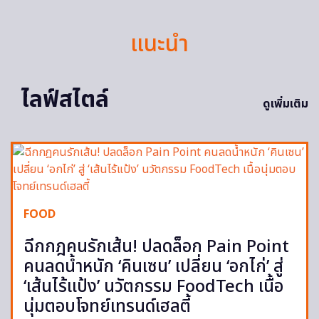
แนะนำ
ไลฟ์สไตล์
ดูเพิ่มเติม
FOOD
ฉีกกฎคนรักเส้น! ปลดล็อก Pain Point
คนลดน้ำหนัก ‘คินเซน’ เปลี่ยน ‘อกไก่’ สู่
‘เส้นไร้แป้ง’ นวัตกรรม FoodTech เนื้อ
นุ่มตอบโจทย์เทรนด์เฮลตี้