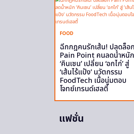
FOOD
ฉีกกฎคนรักเส้น! ปลดล็อ
Pain Point คนลดน้ำหนั
‘คินเซน’ เปลี่ยน ‘อกไก่’ สู่
‘เส้นไร้แป้ง’ นวัตกรรม
FoodTech เนื้อนุ่มตอบ
โจทย์เทรนด์เฮลตี้
แฟชั่น