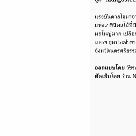
ชุด “Mangoste
แรงบันดาลใจมาจาก
แห่งราชินีผลไม้ที่
ผลใหญ่มาก เปลือก
นครฯ ชุดประจำชาต
จังหวัดนครศรีธรร
ออกแบบโดย
วัชร
ตัดเย็บโดย
ร้าน 