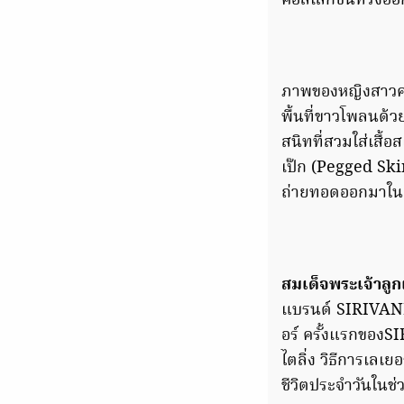
คอลเลกชั่นทรงออ
ภาพของหญิงสาวคนเก
พื้นที่ขาวโพลนด้ว
สนิทที่สวมใส่เสื้
เป๊ก (Pegged Skirt
ถ่ายทอดออกมาในค
สมเด็จพระเจ้าลูก
แบรนด์ SIRIVANNA
อร์ ครั้งแรกของSI
ไตลิ่ง วิธีการเลเย
ชีวิตประจำวันในช่