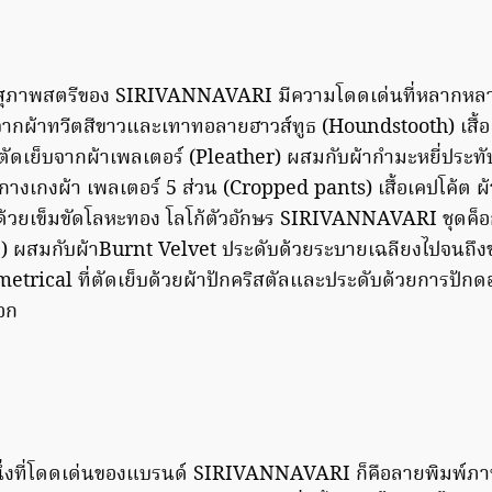
้าสุภาพสตรีของ SIRIVANNAVARI มีความโดดเด่นที่หลากหลาย 
็บจากผ้าทวีตสีขาวและเทาทอลายฮาวส์ทูธ (Houndstooth) เสื้อ
ี่ตัดเย็บจากผ้าเพลเตอร์ (Pleather) ผสมกับผ้ากำมะหยี่ประท
กับกางเกงผ้า เพลเตอร์ 5 ส่วน (Cropped pants) เสื้อเคปโค้ต ผ้
ารูปด้วยเข็มขัดโลหะทอง โลโก้ตัวอักษร SIRIVANNAVARI ชุดค็
) ผสมกับผ้าBurnt Velvet ประดับด้วยระบายเฉลียงไปจนถึงช
trical ที่ตัดเย็บด้วยผ้าปักคริสตัลและประดับด้วยการปักด
อก
นึ่งที่โดดเด่นของแบรนด์ SIRIVANNAVARI ก็คือลายพิมพ์ภา