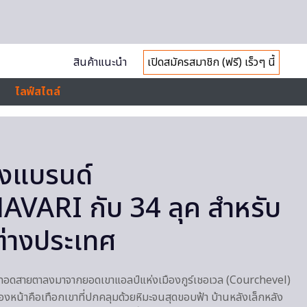
สินค้าแนะนำ
เปิดสมัครสมาชิก (ฟรี) เร็วๆ นี้
ไลฟ์สไตล์
องแบรนด์
VARI กับ 34 ลุค สำหรับ
ต่างประเทศ
อทอดสายตาลงมาจากยอดเขาแอลป์แห่งเมืองกูร์เชอเวล (Courchevel)
้องหน้าคือเทือกเขาที่ปกคลุมด้วยหิมะจนสุดขอบฟ้า บ้านหลังเล็กหลัง