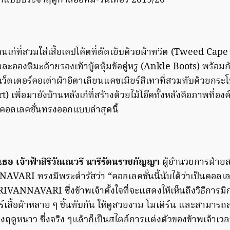
กแบบประจำฤดูกาลออทั่ม-วินเทอร์ 2019/20
๋ที่สวมใส่เสื้อเคปโค้ตที่ตัดเย็บด้วยผ้าทวีต (Tweed Cape 
ยละอองหิมะด้วยรองเท้าบู้ตหุ้มข้อคู่หรู (Ankle Boots) พร้อม
อสเว็ตเตอร์คอเต่าผ้าอิตาเลียนแคชเมียร์สีเทาที่สวมทับด้วยกร
) เพื่อมายังบ้านหลังเก๋ที่สร้างด้วยไม้โอ๊คทั้งหลังคือภาพที่อง
อลเลคชั่นทรงออกแบบล่าสุดนี้
เธอ เจ้าฟ้าสิริวัณณวรี นารีรัตนราชกัญญา
ผู้อำนวยการฝ่ายส
VARI ทรงมีพระดำรัสว่า “คอลเลคชั่นนี้นับได้ว่าเป็นคอลเลค
RIVANNAVARI ซึ่งข้าพเจ้าตั้งใจที่จะแสดงให้เห็นถึงวิธีการมิ
อร์เสื้อผ้าหลาย ๆ ชิ้นทับกัน ให้ดูสวยงาม โมเดิร์น และสามารถ
วงฤดูหนาว ซึ่งจริง ๆแล้วก็เป็นสไตล์การแต่งตัวของข้าพเจ้าเว