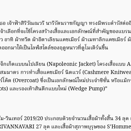
ธอ เจ้าฟ้าสิริวัณณวรี นารีรัตนราชกัญญา ทรงมีพระดำรัสต่ออ
พเจ้าเลือกที่จะใช้โครงสร้างเสื้อและเอกลักษณ์ที่สำคัญของแ
ว อาทิ ผ้าทวีต ผ้าอิตาเลียนแคชเมียร์ ผ้าเมทาลิกแคชเมียร์ ผ
อกมาให้เป็นไลฟ์สไตล์ของฤดูหนาวที่ดูโมเดิร์นขึ้น
้อแจ็กเก็ตแบบนโปเลียน (Napoleonic Jacket) โครงเสื้อแบบ 
ม่สมมาตร การทำเสื้อแคชเมียร์ นิตแวร์ (Cashmere Knitwear
อร์โค้ต (Overcoat) ซึ่งเป็นเอกลักษณ์ใหม่ประจำซีซั่น หรือแม้กร
Boots) และรองเท้าส้นตึกแบบใหม่ (Wedge Pump)”
ม-วินเทอร์ 2019/20 ประกอบด้วยจำนวนเสื้อผ้าทั้งสิ้น 34 ลุค แบ
RIVANNAVARI 27 ลุค และเสื้อผ้าสุภาพบุรุษของ S’Homme 