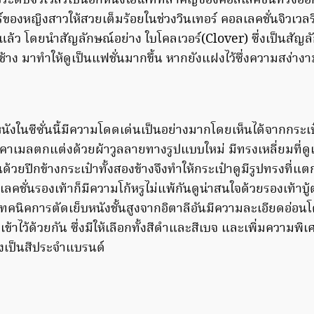
ระดับจิวเวลรี่เป็นอีกหนึ่งไฮไลท์ที่สำคัญของคอลเลคชั่นทรงออก
องหญิงสาวให้สวยเต็มร้อยในช่วงวินเทอร์ คอลเลคชั่นจิวเวลรี่
ที่แล้ว โดยนำสัญลักษณ์อย่าง ใบโคลเวอร์(Clover) ซึ่งเป็นสั
้าง มาทำให้ดูเป็นแฟชั่นมากขึ้น หากยังแฝงไว้ซึ่งความสง่าง
หนังในซีซั่นนี้มีความโดดเด่นเป็นอย่างมากโดยเห็นได้จากกระเป
ลคาเมลตกแต่งด้วยผ้าวูลลายทางรูปแบบใหม่ มีทรงเหลี่ยมที่
นด้วยปีกข้างกระเป๋าทั้งสองข้างจึงทำให้กระเป๋าดูมีรูปทรงที่แต
ลคชั่นรองเท้าก็มีความโก้หรูไม่แพ้กันดูน่าสนใจด้วยรองเท้าบู้
ใช้เทคนิคการตัดเย็บหนังชั้นสูงจากอิตาลีอันมีความละเอียดอ
ข้าไว้ด้วยกัน ซึ่งมีให้เลือกทั้งสีดำและสีเบจ และเพิ่มความพิเ
่งเป็นสีประจำแบรนด์