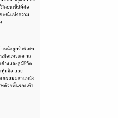
แบบล่าสุดนี้ ที่จะ
มีคอนเซ็ปท์ต่อ
ญลักษณ์แห่งความ
าม
๋าหนังลูกวัวพิเศษ
ดูเหมือนทรงคลาส
กต่างและดูมีชีวิต
ตหุ้มข้อ และ
่อนโดยผสมผสานหนัง
ศษด้วยพื้นรองเท้า