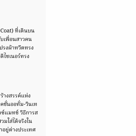
Coat) ที่เดินบน
กับเพื่อนสาวคน
ะโปรงผ้าทวีตทรง
ค์ดีไซเนอร์ทรง
ร้างสรรค์แห่ง
ชั่นออทั่ม-วินเท
กซ์แมทช์ วิธีการส
สวมใส่ได้จริงใน
ลาอยู่ต่างประเทศ