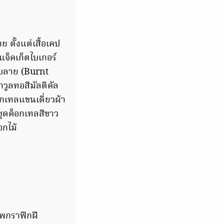
ตั้งแต่เสื้อเคป
แจ็คเก็ตไบเกอร์
ับลาย (Burnt
าวูลทอสีมัลติคัล
อกเทลแขนเดี่ยวผ้า
ุดค็อกเทลสีขาว
อกไม้
พกราฟิกฝี