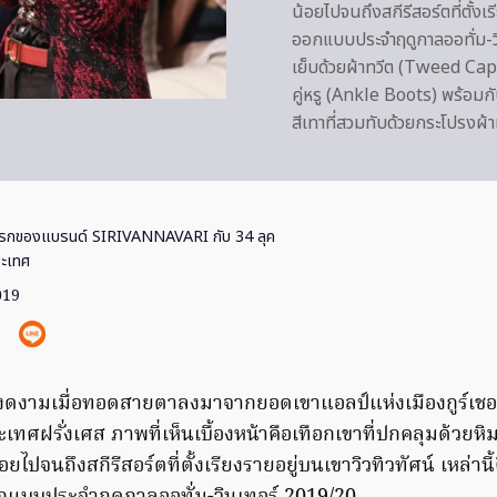
น้อยไปจนถึงสกีรีสอร์ตที่ตั้งเ
ออกแบบประจำฤดูกาลออทั่ม-วิ
เย็บด้วยผ้าทวีต (Tweed Cape 
คู่หรู (Ankle Boots) พร้อมกั
สีเทาที่สวมทับด้วยกระโปรงผ้
แรกของแบรนด์ SIRIVANNAVARI กับ 34 ลุค
ระเทศ
019
ศงดงามเมื่อทอดสายตาลงมาจากยอดเขาแอลป์แห่งเมืองกูร์เช
ทศฝรั่งเศส ภาพที่เห็นเบื้องหน้าคือเทือกเขาที่ปกคลุมด้วยห
อยไปจนถึงสกีรีสอร์ตที่ตั้งเรียงรายอยู่บนเขาวิวทิวทัศน์ เหล่านี้