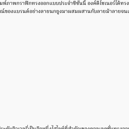
พิมพ์ภาพกราฟิกทรงออกแบบประจำซีซั่นนี้ องค์ดีไซเนอร์ได้
ษณ์ของแบรนด์อย่างลายนกยูงมาผสมผสานกับลายม้าลายจนเ