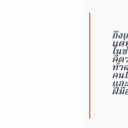
ถึง
แต่
ในช
คิด
ทำค
คนไท
และ
ฝีม