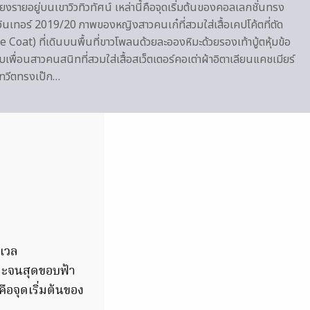
รียงรายอยู่บนเขาวิวทิวทัศน์ เหล่านี้คือจุดเริ่มต้นของคอลเลกชั่นทรง
นเทอร์ 2019/20 ภาพของหญิงสาวคนเก๋ที่สวมใส่เสื้อเคปโค้ตที่ตัด
Coat) ที่เดินบนพื้นที่ขาวโพลนด้วยละอองหิมะด้วยรองเท้าบู้ตหุ้มข้อ
บเพื่อนสาวคนสนิทที่สวมใส่เสื้อสเว็ตเตอร์คอเต่าผ้าอิตาเลียนแคชเมียร์
าทวีตทรงเป๊ก…
อเวล
ิมะจนสุดขอบฟ้า
คือจุดเริ่มต้นของ