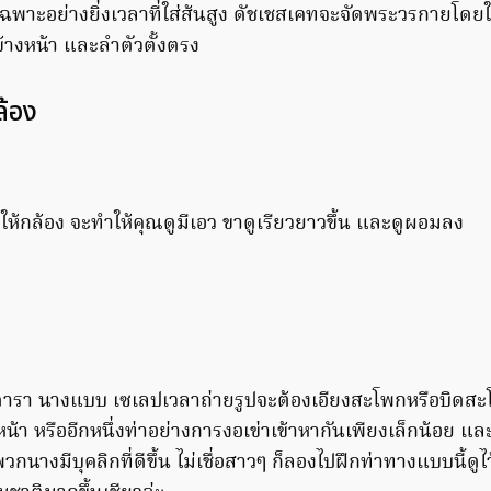
ฉพาะอย่างยิ่งเวลาที่ใส่ส้นสูง ดัชเชสเคทจะจัดพระวรกายโด
้างหน้า และลำตัวตั้งตรง
ล้อง
งให้กล้อง จะทำให้คุณดูมีเอว ขาดูเรียวยาวขึ้น และดูผอมลง
ก
่าดารา นางแบบ เซเลปเวลาถ่ายรูปจะต้องเอียงสะโพกหรือบิดส
านหน้า หรืออีกหนึ่งท่าอย่างการงอเข่าเข้าหากันเพียงเล็กน้อย แล
วกนางมีบุคลิกที่ดีขึ้น ไม่เชื่อสาวๆ ก็ลองไปฝึกท่าทางแบบนี้ดู