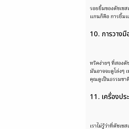
รอยยิ้มของดัชเชสเ
แกนก็คือ การยิ้ม
10. การวางมื
ทริคง่ายๆ ที่สองด
มันอาจจะดูโล่งๆ เ
คุณดูเป็นธรรมชาต
11. เครื่องประ
เราไม่รู้ว่าที่ดัช