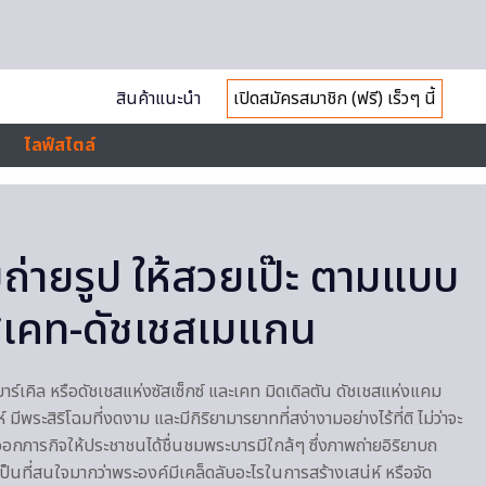
สินค้าแนะนำ
เปิดสมัครสมาชิก (ฟรี) เร็วๆ นี้
ไลฟ์สไตล์
บถ่ายรูป ให้สวยเป๊ะ ตามแบบ
สเคท-ดัชเชสเมแกน
มาร์เคิล หรือดัชเชสแห่งซัสเซ็กซ์ และเคท มิดเดิลตัน ดัชเชสแห่งแคม
์ มีพระสิริโฉมที่งดงาม และมีกิริยามารยาทที่สง่างามอย่างไร้ที่ติ ไม่ว่าจะ
กภารกิจให้ประชาชนได้ชื่นชมพระบารมีใกล้ๆ ซึ่งภาพถ่ายอิริยาบถ
นเป็นที่สนใจมากว่าพระองค์มีเคล็ดลับอะไรในการสร้างเสน่ห์ หรือจัด