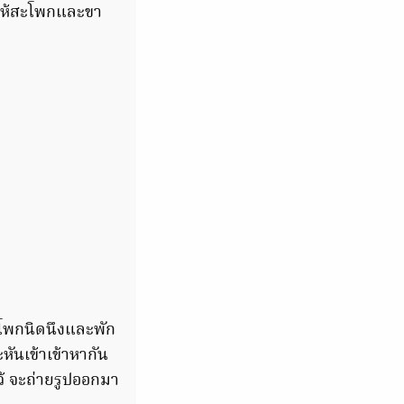
ยให้สะโพกและขา
ะโพกนิดนึงและพัก
ะหันเข้าเข้าหากัน
ไว้ จะถ่ายรูปออกมา