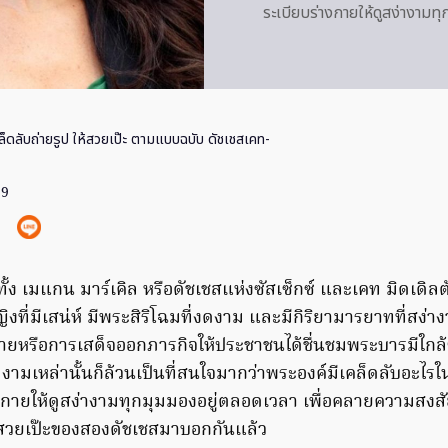
ระเบียบร่างกายให้ดูสง่างามท
็ดลับถ่ายรูป ให้สวยเป๊ะ ตามแบบฉบับ ดัชเชสเคท-
19
าทั้ง เมแกน มาร์เคิล หรือดัชเชสแห่งซัสเซ็กซ์ และเคท มิดเดิ
ญิงที่มีเสน่ห์ มีพระสิริโฉมที่งดงาม และมีกิริยามารยาทที่สง่างาม
ายหรือการเสด็จออกภารกิจให้ประชาชนได้ชื่นชมพระบารมีใกล้ๆ
งดงามเหล่านั้นก็ล้วนเป็นที่สนใจมากว่าพระองค์มีเคล็ดลับอะไรใ
งกายให้ดูสง่างามทุกมุมมองอยู่ตลอดเวลา เพื่อคลายความสงสัย
ที่สวยเป๊ะของสองดัชเชสมาบอกกันแล้ว