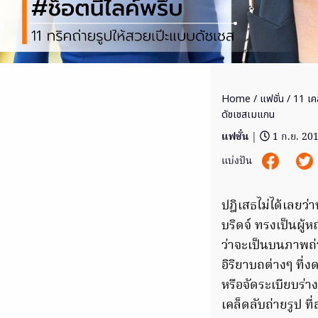
Home
/
แฟชั่น
/ 11 เคล
ดัชเชสเมแกน
แฟชั่น
|
1 ก.ย. 20
แบ่งปัน
ปฎิเสธไม่ได้เลยว่
บริดจ์ ทรงเป็นผู้ห
ว่าจะเป็นบนภาพถ่
อิริยาบถต่างๆ ที่
หรือจัดระเบียบร่า
เคล็ดลับถ่ายรูป 