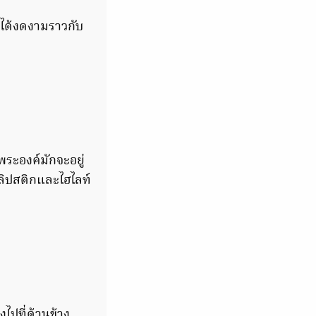
าได้งดงามราวกับ
ระองค์มักจะอยู่
งลิปสติกและไฮไลท์
ไปที่ด้านข้าง