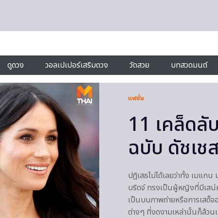
ดูดวง
วอลเปเปอร์เสริมดวง
วัดสวย
บทสวดมนต์
แฟชั่น
11 เคล็ดลั
ฉบับ ดัชเช
ปฎิเสธไม่ได้เลยว่าทั้ง เมแกน 
บริดจ์ ทรงเป็นผู้หญิงที่มีเสน่ห
เป็นบนภาพถ่ายหรือการเสด็จออ
ต่างๆ ที่งดงามเหล่านั้นก็ล้ว