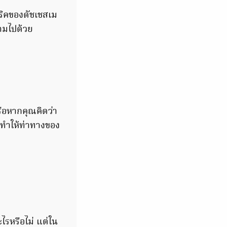
ทริคของดัชเชสเม
ามไปด้วย
รือหากคุณคิดว่า
ยทำให้ท่าทางของ
ะไรหรือไม่ แต่ใน