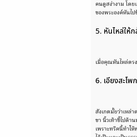
คนดูสง่างาม โดยเ
ของพระองค์หันไปข
5. หันไหล่ให้ก
เมื่อคุณหันไหล่ตร
6. เอียงสะโพ
สังเกตมั้ยว่าเหล
ขา นิ้วเท้าชี้ไปด้
เพราะทริคนี้ทำให้พ