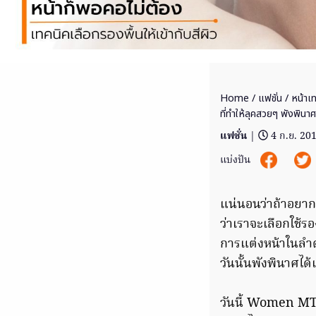
Home
/
แฟชั่น
/ หน้าเ
ที่ทำให้ลุคสวยๆ พังพินาศ
แฟชั่น
|
4 ก.ย. 20
แบ่งปัน
แน่นอนว่าถ้าอยากแ
ว่าเราจะเลือกใช้ร
การแต่งหน้าในลำดั
วันนั้นพังพินาศได้
วันนี้ Women MTha