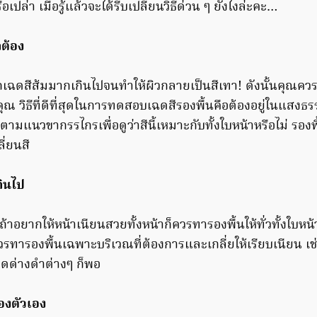
ือเปล่า เมื่อรู้แล้วจะได้รีบเปลี่ยนวิธีด่วน ๆ ยังไงล่ะคะ…
กต้อง
ลือกเฉดสีส้มมากเกินไปจนทำให้ผิวกลายเป็นสีเทา! ดังนั้นคุณควรเ
ุณ วิธีที่ดีที่สุดในการทดสอบเฉดสีรองพื้นคือต้องอยู่ในแสง
มแนวขากรรไกรเพื่อดูว่าสีนี้เหมาะกับทั้งใบหน้าหรือไม่ รองพ
ี่ยนสี
กินไป
าอยากให้หน้าเนียนสวยทั้งหน้าก็ควรทารองพื้นให้ทั่วทั้งใบหน้
ควรทารองพื้นเฉพาะบริเวณที่ต้องการและเกลี่ยให้เรียบเนียน เช
ุดด่างดำต่างๆ ก็พอ
องตัวเอง