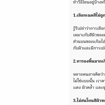
ทำวิธีไหนอยู่บ้างหร
1.เลือกเฉดสีไม่ถู
รู้รึเปล่าว่าการเ
เหมาะกับสีผิวของค
ส่วนบนของแก้มไปตา
กับผิวและมีการเปล
2
.
ทารองพื้นมากเ
หลายคนอาจคิดว่าถ้
ไม่ใช่แบบนั้น เรา
แดง ผิวคล้ำ และจ
3.ไม่สนโทนสีผิวข