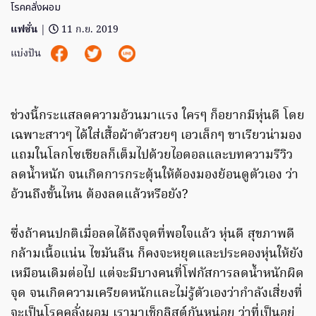
โรคคลั่งผอม
แฟชั่น
|
11 ก.ย. 2019
แบ่งปัน
ช่วงนี้กระแสลดความอ้วนมาแรง ใครๆ ก็อยากมีหุ่นดี โดย
เฉพาะสาวๆ ได้ใส่เสื้อผ้าตัวสวยๆ เอวเล็กๆ ขาเรียวน่ามอง
แถมในโลกโซเชียลก็เต็มไปด้วยไอดอลและบทความรีวิว
ลดน้ำหนัก จนเกิดการกระตุ้นให้ต้องมองย้อนดูตัวเอง ว่า
อ้วนถึงขั้นไหน ต้องลดแล้วหรือยัง?
ซึ่งถ้าคนปกติเมื่อลดได้ถึงจุดที่พอใจแล้ว หุ่นดี สุขภาพดี
กล้ามเนื้อแน่น ไขมันลีน ก็คงจะหยุดและประคองหุ่นให้ยัง
เหมือนเดิมต่อไป แต่จะมีบางคนที่โฟกัสการลดน้ำหนักผิด
จุด จนเกิดความเครียดหนักและไม่รู้ตัวเองว่ากำลังเสี่ยงที่
จะเป็นโรคคลั่งผอม เรามาเช็กลิสต์กันหน่อย ว่าที่เป็นอยู่