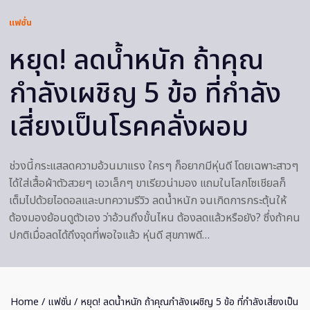
แฟชั่น
หยุด! ลดน้ำหนัก ถ้าคุณ
กำลังเผชิญ 5 ข้อ ที่กำลัง
เสี่ยงเป็นโรคคลั่งผอม
ช่วงนี้กระแสลดความอ้วนมาแรง ใครๆ ก็อยากมีหุ่นดี โดยเฉพาะสาวๆ
ได้ใส่เสื้อผ้าตัวสวยๆ เอวเล็กๆ ขาเรียวน่ามอง แถมในโลกโซเชียลก็
เต็มไปด้วยไอดอลและบทความรีวิว ลดน้ำหนัก จนเกิดการกระตุ้นให้
ต้องมองย้อนดูตัวเอง ว่าอ้วนถึงขั้นไหน ต้องลดแล้วหรือยัง? ซึ่งถ้าคน
ปกติเมื่อลดได้ถึงจุดที่พอใจแล้ว หุ่นดี สุขภาพดี…
Home
/
แฟชั่น
/ หยุด! ลดน้ำหนัก ถ้าคุณกำลังเผชิญ 5 ข้อ ที่กำลังเสี่ยงเป็น