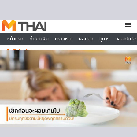
Skip to content
menu
หน้าแรก
ทำนายฝัน
ตรวจหวย
ผลบอล
ดูดวง
วอลเปเปอร
ไลฟ์สไตล์