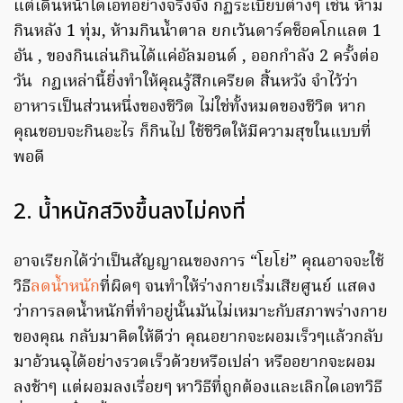
แต่เดินหน้าไดเอทอย่างจริงจัง กฏระเบียบต่างๆ เช่น ห้าม
กินหลัง 1 ทุ่ม, ห้ามกินน้ำตาล ยกเว้นดาร์คช็อคโกแลต 1
อัน , ของกินเล่นกินได้แค่อัลมอนด์ , ออกกำลัง 2 ครั้งต่อ
วัน กฏเหล่านี้ยิ่งทำให้คุณรู้สึกเครียด สิ้นหวัง จำไว้ว่า
อาหารเป็นส่วนหนึ่งของชีวิต ไม่ใช่ทั้งหมดของชีวิต หาก
คุณชอบจะกินอะไร ก็กินไป ใช้ชีวิตให้มีความสุขในแบบที่
พอดี
2. น้ำหนักสวิงขึ้นลงไม่คงที่
อาจเรียกได้ว่าเป็นสัญญาณของการ “โยโย่” คุณอาจจะใช้
วิธี
ลดน้ำหนัก
ที่ผิดๆ จนทำให้ร่างกายเริ่มเสียศูนย์ แสดง
ว่าการลดน้ำหนักที่ทำอยู่นั้นมันไม่เหมาะกับสภาพร่างกาย
ของคุณ กลับมาคิดให้ดีว่า คุณอยากจะผอมเร็วๆแล้วกลับ
มาอ้วนฉุได้อย่างรวดเร็วด้วยหรือเปล่า หรืออยากจะผอม
ลงช้าๆ แต่ผอมลงเรื่อยๆ หาวิธีที่ถูกต้องและเลิกไดเอทวิธี