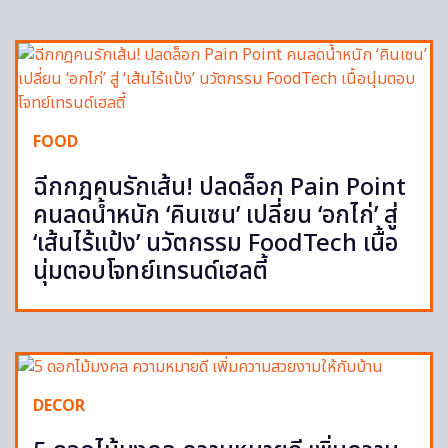
FOOD
ฉีกกฎคนรักเส้น! ปลดล็อก Pain Point
คนลดน้ำหนัก ‘คินเซน’ เปลี่ยน ‘อกไก่’ สู่
‘เส้นไร้แป้ง’ นวัตกรรม FoodTech เนื้อ
นุ่มตอบโจทย์เทรนด์เฮลตี้
DECOR