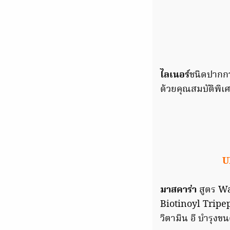
ไลเนอร์
ชนิดปากกา 
ด้วยคุณสมบัติพิ
U
มาสคาร่า
สูตร Wa
Biotinoyl Tripep
วิตามิน อี บำรุง