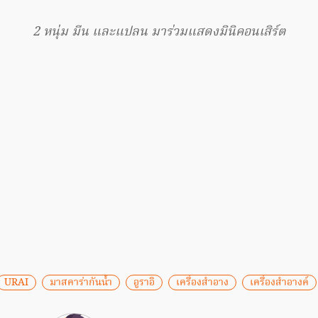
2 หนุ่ม มีน และแปลน มาร่วมแสดงมินิคอนเสิร์ต
URAI
มาสคาร่ากันน้ำ
อูราอิ
เครื่องสำอาง
เครื่องสำอางค์