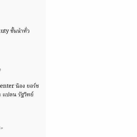
ty ชั้นนำทั่ว
า
senter น้อง ยอร์ช
 แปลน รัฐวิทย์
”