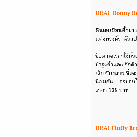
URAI Bonny Brow
ดินสอเขียนคิ้ว
แบบ
แต่งทรงคิ้ว หัวแป
ข้อดี คือเวลาใช้คิ
บำรุงคิ้วและ อีก
เส้นเรียงสวย ซึ่
นิยมกัน ครบจบใน
ราคา 139 บาท
URAI Fluffy Brow