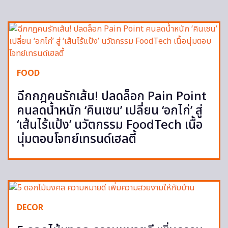
FOOD
ฉีกกฎคนรักเส้น! ปลดล็อก Pain Point
คนลดน้ำหนัก ‘คินเซน’ เปลี่ยน ‘อกไก่’ สู่
‘เส้นไร้แป้ง’ นวัตกรรม FoodTech เนื้อ
นุ่มตอบโจทย์เทรนด์เฮลตี้
DECOR