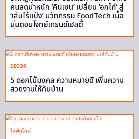
คนลดน้ำหนัก ‘คินเซน’ เปลี่ยน ‘อกไก่’ สู่
‘เส้นไร้แป้ง’ นวัตกรรม FoodTech เนื้อ
นุ่มตอบโจทย์เทรนด์เฮลตี้
DECOR
5 ดอกไม้มงคล ความหมายดี เพิ่มความ
สวยงามให้กับบ้าน
ไลฟ์สไตล์