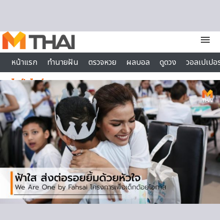
Skip to content
menu
หน้าแรก
ทำนายฝัน
ตรวจหวย
ผลบอล
ดูดวง
วอลเปเปอร
ไลฟ์สไตล์