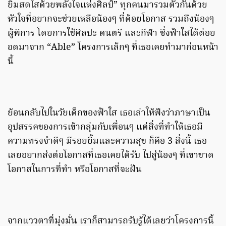
ยิ้มสดใสด้วยพลังใจแห่งศิลป์” ทุกคนมารวมตัวกันด้วย
หัวใจที่อยากจะช่วยเหลือน้องๆ ที่ด้อยโอกาส รวมถึงน้องๆ
ผู้พิการ โดยการใช้ศิลปะ ดนตรี และกีฬา ซึ่งฟ้าใสได้ต่อย
อดมาจาก “Able” โครงการเล็กๆ ที่เธอเคยทำมาก่อนหน้า
นี้
ย้อนกลับไปในวัยเด็กของฟ้าใส เธอเล่าให้ฟังว่าภาษาเป็น
อุปสรรคของการเข้ากลุ่มกับเพื่อนๆ แต่สิ่งที่ทำให้เธอมี
ความทรงจำดีๆ มีรอยยิ้มและความสุข ก็คือ 3 สิ่งนี้ เธอ
เลยอยากส่งต่อโอกาสที่เธอเคยได้รับ ไปสู่น้องๆ ที่เขาขาด
โอกาสในการที่ทำ หรือโอกาสที่จะฝัน
จากแววตาที่มุ่งมั่น เราก็สามารถรับรู้ได้เลยว่าโครงการนี้