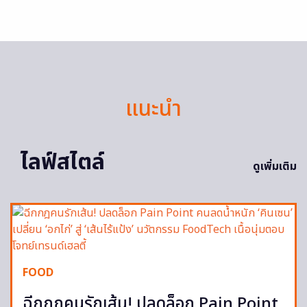
แนะนำ
ไลฟ์สไตล์
ดูเพิ่มเติม
FOOD
ฉีกกฎคนรักเส้น! ปลดล็อก Pain Point