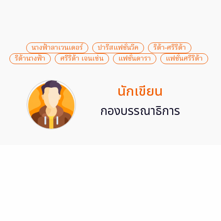
นางฟ้าลาเวนเดอร์
ปารีสแฟชั่นวีค
ริต้า-ศรีริต้า
ริต้านางฟ้า
ศรีริต้า เจนเซ่น
แฟชั่นดารา
แฟชั่นศรีริต้า
นักเขียน
กองบรรณาธิการ