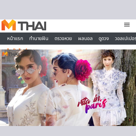
Skip to content
menu
หน้าแรก
ทำนายฝัน
ตรวจหวย
ผลบอล
ดูดวง
วอลเปเปอร
ไลฟ์สไตล์