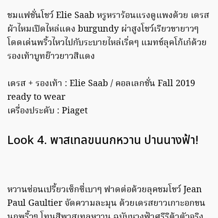
ชมแฟชั่นโชว์ Elie Saab หรูหราร้อนแรงดูแพงด้วย เดรส
ผ้าไหมเปิดไหล่แดง burgundy ผ่าสูงโชว์เรียวขายาวๆ
โดดเด่นพริ้วไหวไปกับระบายไหล่เริ่ดๆ แมทช์ลุคโก้เก๋ด้วย
รองเท้าบูทย๊าวยาวสีแดง
เดรส + รองเท้า : Elie Saab / คอลเลกชั่น Fall 2019
ready to wear
เครื่องประดับ : Piaget
Look 4. พาสเทลขนนกหวาน ปานนางฟ้า!
หวานซ่อนเปรี้ยวเซ็กซี่เบาๆ ฟาดต่อด้วยลุคชมโชว์ Jean
Paul Gaultier จัดความละมุน ด้วยเดรสยาวเกาะอกขน
นกพริ้วๆ โทนสีพาสเทลหวาน ฉบับนางฟ้าศรีริต้าตัวจริง