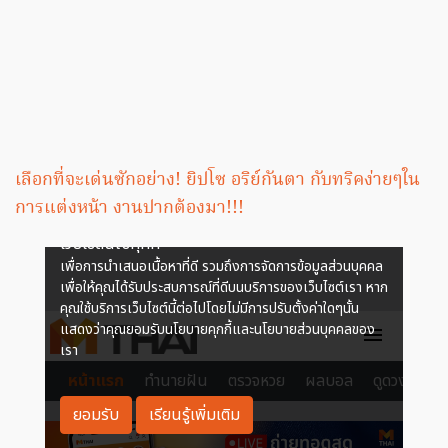
เลือกที่จะเด่นซักอย่าง! ยิปโซ อริย์กันตา กับทริคง่ายๆใน
การแต่งหน้า งานปากต้องมา!!!