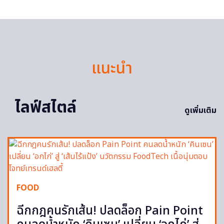
แนะนำ
ไลฟ์สไตล์
ดูเพิ่มเติม
FOOD
ฉีกกฎคนรักเส้น! ปลดล็อก Pain Point