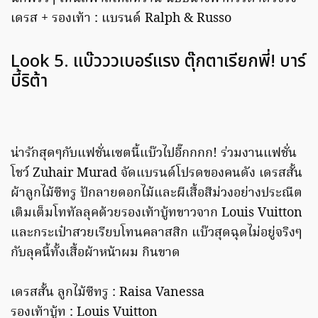
เดรส + รองเท้า : แบรนด์ Ralph & Russo
Look 5. แบ๊วววเบอร์แรง ตุ๊กตาเรียกพี่! บาร์
บี้ริต้า
น่ารักสุดๆกับแฟชั่นเซตนี้แบ๊วไปอี๊กกกก! ร่วมงานแฟชั่น
โชว์ Zuhair Murad จัดแบรนด์โปรดของคนดัง เดรสสั้น
ผ้าลูกไม้ซีทรู ปักลายดอกไม้และผีเสื้อสีม่วงอย่างประณีต
เติมเต็มโททัลลุคด้วยรองเท้าบู้ทขาวจาก Louis Vuitton
และกระเป๋าสวยเรียบโทนคลาสสิก แบ๊วสุดฉุดไม่อยู่จริงๆ
กับลุคนี้ทั้งเสื้อผ้าหน้าผม กินขาด
เดรสสั้น ลูกไม้ซีทรู : Raisa Vanessa
รองเท้าบู้ท : Louis Vuitton