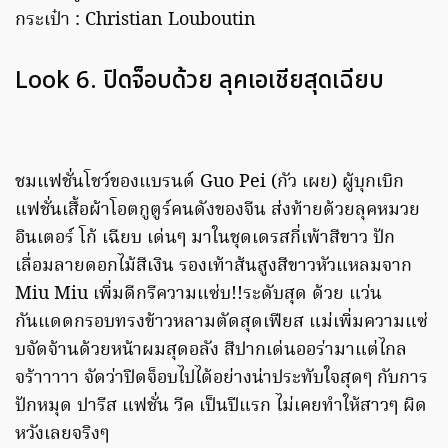
กระเป๋า : Christian Louboutin
Look 6. ปิดจ็อบด้วย ลุคเอเชียสุดเฉียบ
ชมแฟชั่นโชว์ของแบรนด์ Guo Pei (กัว เผย) ผู้บุกเบิก
แฟชั่นเสื้อผ้าโอตกูตูร์คนดังของจีน ส่งท้ายด้วยลุคหมวย
อินเตอร์ โก้ เฉียบ เด่นๆ มาในชุดเดรสกี่เพ้าสีขาว ปัก
เลื่อมลายดอกไม้สีเงิน รองเท้าส้นสูงสีขาวหัวแหลมจาก
Miu Miu เพิ่มดีกรีความแซ่บ!!ระดับสุด ด้วย แว่น
กันแดดกรอบทรงข้าวหลามตัดสุดเฟียส แม่เพิ่มความแซ่
บจัดจ้านด้วยหน้าผมสุดอลัง สีปากเด่นออร่ามาแต่ไกล
จร้าาาาา จัดว่าปิดจ็อบไปได้อย่างน่าประทับใจสุดๆ กับการ
ปักหมุด ปารีส แฟชั่น วีค เป็นปีแรก ไม่เคยทำให้สาวๆ ผิด
หวังเลยจริงๆ