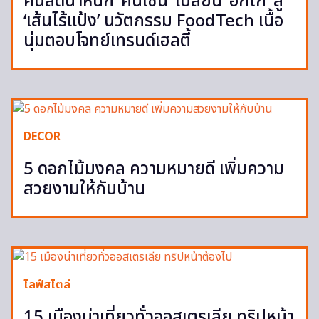
คนลดน้ำหนัก ‘คินเซน’ เปลี่ยน ‘อกไก่’ สู่
‘เส้นไร้แป้ง’ นวัตกรรม FoodTech เนื้อ
นุ่มตอบโจทย์เทรนด์เฮลตี้
DECOR
5 ดอกไม้มงคล ความหมายดี เพิ่มความ
สวยงามให้กับบ้าน
ไลฟ์สไตล์
15 เมืองน่าเที่ยวทั่วออสเตรเลีย ทริปหน้า