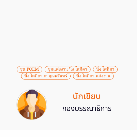
ชุด POEM
ชุดแต่งงาน นิ้ง โศภิดา
นิ้ง โศภิดา
นิ้ง โศภิดา กาญจนรินทร์
นิ้ง โศภิดา แต่งงาน
นักเขียน
กองบรรณาธิการ