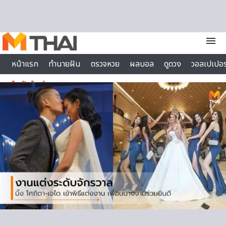
Skip to content
menu
หน้าแรก
ทำนายฝัน
ตรวจหวย
ผลบอล
ดูดวง
วอลเปเปอร
ไลฟ์สไตล์