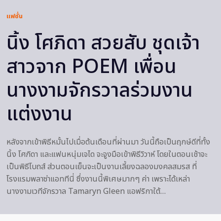
แฟชั่น
นิ้ง โศภิดา สวยสับ ชุดเจ้า
สาวจาก POEM เพื่อน
นางงามจักรวาลร่วมงาน
แต่งงาน
หลังจากเข้าพิธีหมั้นไปเมื่อต้นเดือนที่ผ่านมา วันนี้ถือเป็นฤกษ์ดีที่ทั้ง
นิ้ง โศภิดา และแฟนหนุ่มเจได จะจูงมือเข้าพิธีวิวาห์ โดยในตอนเช้าจะ
เป็นพิธีโบถส์ ส่วนตอนเย็นจะเป็นงานเลี้ยงฉลองมงคลสมรส ที่
โรงแรมพลาซ่าแอททีนี่ ซึ่งงานนี้พิเศษมากๆ ค่า เพราะได้เหล่า
นางงามเวทีจักรวาล Tamaryn Gleen แอฟริกาใต้…