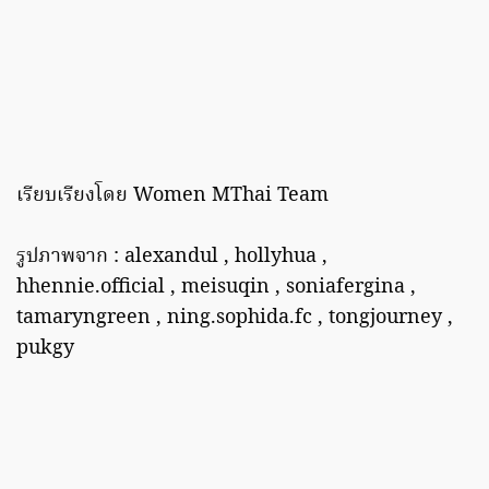
เรียบเรียงโดย Women MThai Team
รูปภาพจาก : alexandul , hollyhua ,
hhennie.official , meisuqin , soniafergina ,
tamaryngreen , ning.sophida.fc , tongjourney ,
pukgy