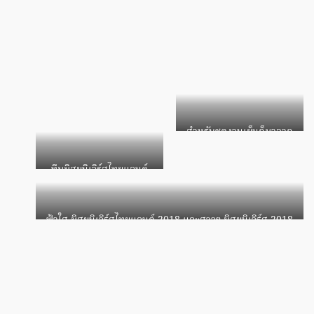
สำหรับชุดงานเย็นก็มาจาก
แบรนด์ POEM เช่นกัน
ทีมมิสยูนิเวิร์สไทยแลนด์
2018
ฟ้าใส มิสยูนิเวิร์สไทยแลนด์ 2018 และสาวๆ มิสยูนิเวิร์ส 2018