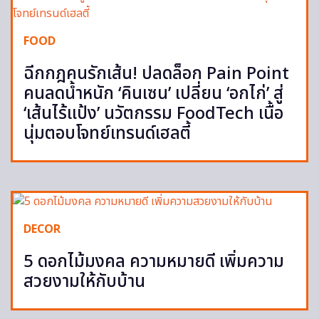
FOOD
ฉีกกฎคนรักเส้น! ปลดล็อก Pain Point
คนลดน้ำหนัก ‘คินเซน’ เปลี่ยน ‘อกไก่’ สู่
‘เส้นไร้แป้ง’ นวัตกรรม FoodTech เนื้อ
นุ่มตอบโจทย์เทรนด์เฮลตี้
DECOR
5 ดอกไม้มงคล ความหมายดี เพิ่มความ
สวยงามให้กับบ้าน