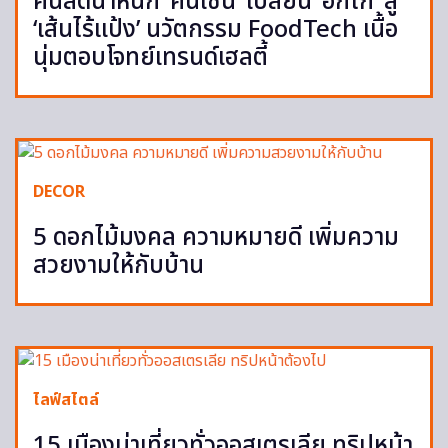
คนลดน้ำหนัก ‘คินเซน’ เปลี่ยน ‘อกไก่’ สู่
‘เส้นไร้แป้ง’ นวัตกรรม FoodTech เนื้อ
นุ่มตอบโจทย์เทรนด์เฮลตี้
DECOR
5 ดอกไม้มงคล ความหมายดี เพิ่มความ
สวยงามให้กับบ้าน
ไลฟ์สไตล์
15 เมืองน่าเที่ยวทั่วออสเตรเลีย ทริปหน้า