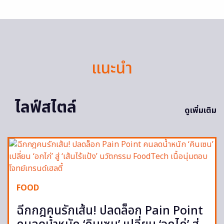
แนะนำ
ไลฟ์สไตล์
ดูเพิ่มเติม
FOOD
ฉีกกฎคนรักเส้น! ปลดล็อก Pain Point