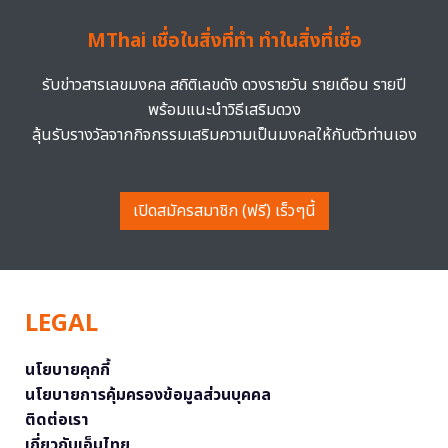
MThai เชื่อในสิ่งที่ทำ ทำในสิ่งที่เชื่อ
รับข่าวสารเลขมงคล สถิติเลขดัง ดวงรายวัน รายเดือน รายปี
พร้อมแนะนำวิธีเสริมดวง
ลุ้นรับรางวัลจากกิจกรรมเสริมความเป็นมงคลให้กับตัวท่านเอง
เปิดสมัครสมาชิก (ฟรี) เร็วๆนี้
LEGAL
นโยบายคุกกี้
นโยบายการคุ้มครองข้อมูลส่วนบุคคล
ติดต่อเรา
เกี่ยวกับเอ็มไทย