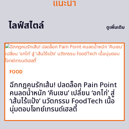
แนะนำ
ไลฟ์สไตล์
ดูเพิ่มเติม
FOOD
ฉีกกฎคนรักเส้น! ปลดล็อก Pain Point
คนลดน้ำหนัก ‘คินเซน’ เปลี่ยน ‘อกไก่’ สู่
‘เส้นไร้แป้ง’ นวัตกรรม FoodTech เนื้อ
นุ่มตอบโจทย์เทรนด์เฮลตี้