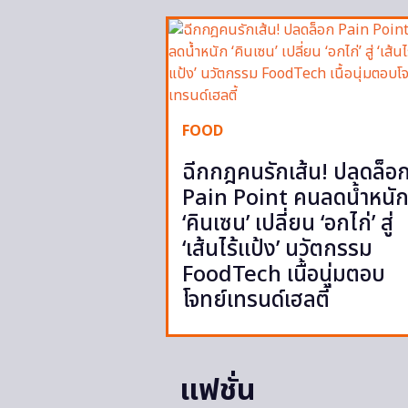
FOOD
ฉีกกฎคนรักเส้น! ปลดล็อ
Pain Point คนลดน้ำหนั
‘คินเซน’ เปลี่ยน ‘อกไก่’ สู่
‘เส้นไร้แป้ง’ นวัตกรรม
FoodTech เนื้อนุ่มตอบ
โจทย์เทรนด์เฮลตี้
แฟชั่น