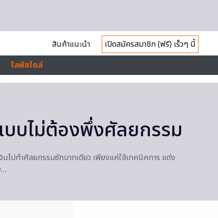
สินค้าแนะนำ
เปิดสมัครสมาชิก (ฟรี) เร็วๆ นี้
ไลฟ์สไตล์
แบบไม่ต้องพึ่งศัลยกรรม
สียเงินไปทำศัลยกรรมซักบาทเดียว เพียงแค่ใช้เทคนิคการ แต่ง
ัพ…