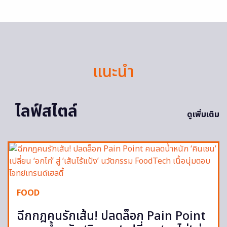
แนะนำ
ไลฟ์สไตล์
ดูเพิ่มเติม
FOOD
ฉีกกฎคนรักเส้น! ปลดล็อก Pain Point