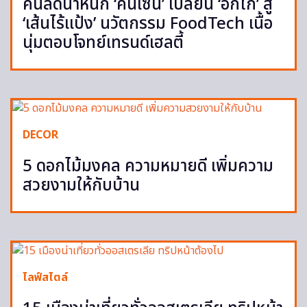
คนลดน้ำหนัก ‘คินเซน’ เปลี่ยน ‘อกไก่’ สู่
‘เส้นไร้แป้ง’ นวัตกรรม FoodTech เนื้อ
นุ่มตอบโจทย์เทรนด์เฮลตี้
DECOR
5 ดอกไม้มงคล ความหมายดี เพิ่มความ
สวยงามให้กับบ้าน
ไลฟ์สไตล์