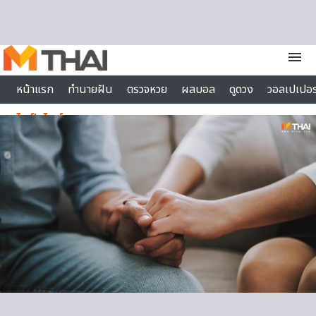
Skip to content
menu
หน้าแรก
ทำนายฝัน
ตรวจหวย
ผลบอล
ดูดวง
วอลเปเปอร
ไลฟ์สไตล์