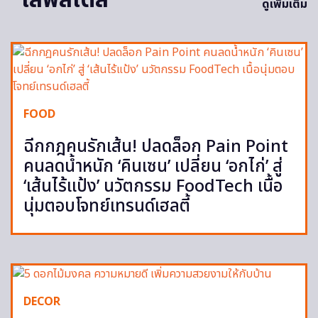
ไลฟ์สไตล์
ดูเพิ่มเติม
FOOD
ฉีกกฎคนรักเส้น! ปลดล็อก Pain Point
คนลดน้ำหนัก ‘คินเซน’ เปลี่ยน ‘อกไก่’ สู่
‘เส้นไร้แป้ง’ นวัตกรรม FoodTech เนื้อ
นุ่มตอบโจทย์เทรนด์เฮลตี้
DECOR