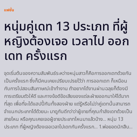
แฟชั่น
หนุ่มคู่เดท 13 ประเภท ที่ผู้
หญิงต้องเจอ เวลาไป ออก
เดท ครั้งแรก
จุดเริ่มต้นของความสัมพันธ์ระหว่างหนุ่มสาวก็คือการออกเดทด้วยกัน
เป็นครั้งแรก ซึ่งก็มีคนเคยเปรียบเปรยไว้ว่า การออกเดท ก็เหมือน
กับการไปสอบสัมภาษณ์เข้าทำงาน ถ้าอยากได้งานผ่านฉลุยก็ต้องมี
การเตรียมตัวให้ดี และกางข้อดีข้อเสียของแต่ละฝ่ายออกมาให้ได้มาก
ที่สุด เพื่อที่จะได้แฮปปี้กันทั้งสองฝ่าย แต่รู้หรือไม่ว่าคู่เดทนั้นสามารถ
จำแนกประเภทได้ด้วยนะ มาดูกันดีกว่าว่าผู้ชายที่คุณกำลังเดทด้วยเป็น
สายไหน หรือคุณเคยเจอผู้ชายประเภทไหนมาแล้วบ้าง… หนุ่ม 13
ประเภท ที่ผู้หญิงต้องเจอเวลาไปเดทกันครั้งแรก… 1.พ่อยอดนักสืบ…