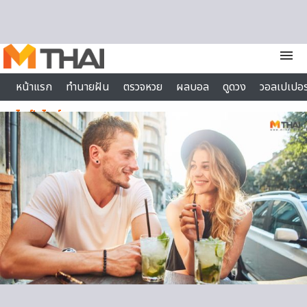
Skip to content
menu
หน้าแรก
ทำนายฝัน
ตรวจหวย
ผลบอล
ดูดวง
วอลเปเปอร
ไลฟ์สไตล์