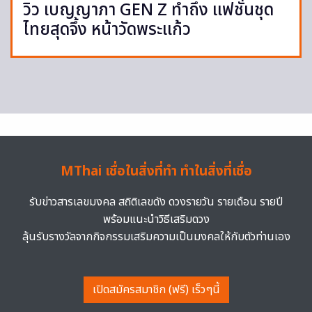
วิว เบญญาภา GEN Z ทำถึง แฟชั่นชุด
ไทยสุดจึ้ง หน้าวัดพระแก้ว
MThai เชื่อในสิ่งที่ทำ ทำในสิ่งที่เชื่อ
รับข่าวสารเลขมงคล สถิติเลขดัง ดวงรายวัน รายเดือน รายปี
พร้อมแนะนำวิธีเสริมดวง
ลุ้นรับรางวัลจากกิจกรรมเสริมความเป็นมงคลให้กับตัวท่านเอง
เปิดสมัครสมาชิก (ฟรี) เร็วๆนี้