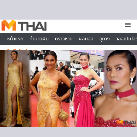
Skip to content
menu
หน้าแรก
ทำนายฝัน
ตรวจหวย
ผลบอล
ดูดวง
วอลเปเปอร
ไลฟ์สไตล์