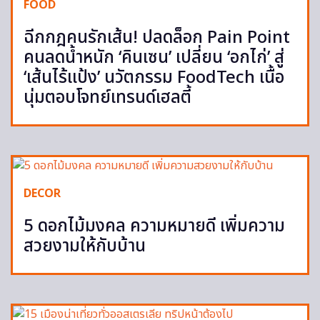
FOOD
ฉีกกฎคนรักเส้น! ปลดล็อก Pain Point
คนลดน้ำหนัก ‘คินเซน’ เปลี่ยน ‘อกไก่’ สู่
‘เส้นไร้แป้ง’ นวัตกรรม FoodTech เนื้อ
นุ่มตอบโจทย์เทรนด์เฮลตี้
DECOR
5 ดอกไม้มงคล ความหมายดี เพิ่มความ
สวยงามให้กับบ้าน