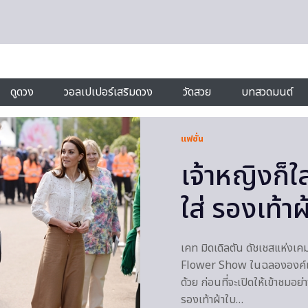
ดูดวง
วอลเปเปอร์เสริมดวง
วัดสวย
บทสวดมนต์
แฟชั่น
เจ้าหญิงก็ใ
ใส่ รองเท้า
เคท มิดเดิลตัน ดัชเชสแห่งเ
Flower Show ในฉลององค์เรียบ
ด้วย ก่อนที่จะเปิดให้เข้าชม
รองเท้าผ้าใบ…