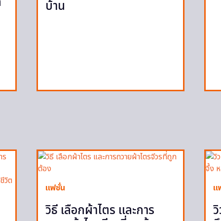
ก
บ้าน
ก
แฟชั่น
แฟ
วิธี เลือกผ้าไตร และการ
ว