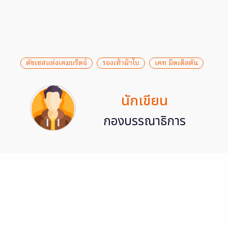
ดัชเชสแห่งเคมบริดจ์
รองเท้าผ้าใบ
เคท มิดเดิลตัน
นักเขียน
กองบรรณาธิการ