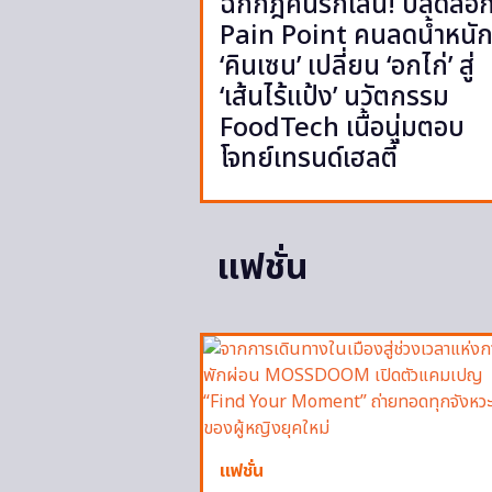
ฉีกกฎคนรักเส้น! ปลดล็อ
Pain Point คนลดน้ำหนั
‘คินเซน’ เปลี่ยน ‘อกไก่’ สู่
‘เส้นไร้แป้ง’ นวัตกรรม
FoodTech เนื้อนุ่มตอบ
โจทย์เทรนด์เฮลตี้
แฟชั่น
แฟชั่น