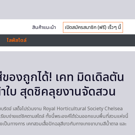
สินค้าแนะนำ
เปิดสมัครสมาชิก (ฟรี) เร็วๆ นี้
ไลฟ์สไตล์
ส่ของถูกได้! เคท มิดเดิลตัน
ผ้าใบ สุดชิคลุยงานจัดสวน
คมบริดจ์ เสด็จไปร่วมงาน Royal Horticultural Society Chelsea
ง่ายแต่ชิคตามสไตล์ ทั้งนี้พระองค์ได้ร่วมออกแบบพื้นที่สวนแห่งนี้
อย่างเป็นทางการ เคทสวมเสื้อปักฉลุสีขาวกับกางเกงขาบานสีน้ำตาล และ