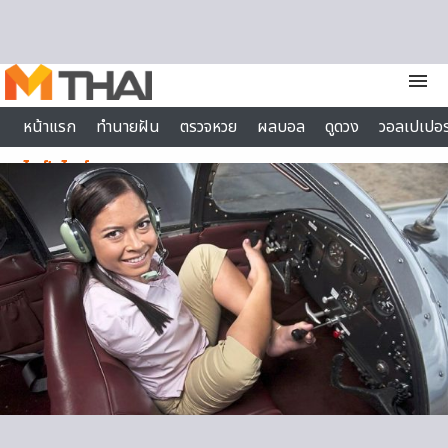
Skip to content
menu
หน้าแรก
ทำนายฝัน
ตรวจหวย
ผลบอล
ดูดวง
วอลเปเปอร
ไลฟ์สไตล์