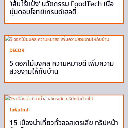
‘เส้นไร้แป้ง’ นวัตกรรม FoodTech เนื้อ
นุ่มตอบโจทย์เทรนด์เฮลตี้
DECOR
5 ดอกไม้มงคล ความหมายดี เพิ่มความ
สวยงามให้กับบ้าน
ไลฟ์สไตล์
15 เมืองน่าเที่ยวทั่วออสเตรเลีย ทริปหน้า