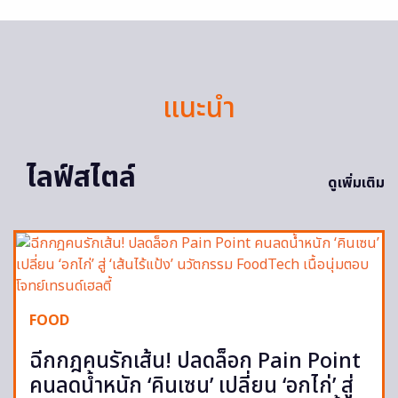
แนะนำ
ไลฟ์สไตล์
ดูเพิ่มเติม
FOOD
ฉีกกฎคนรักเส้น! ปลดล็อก Pain Point
คนลดน้ำหนัก ‘คินเซน’ เปลี่ยน ‘อกไก่’ สู่