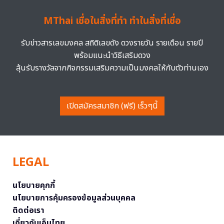
MThai เชื่อในสิ่งที่ทำ ทำในสิ่งที่เชื่อ
รับข่าวสารเลขมงคล สถิติเลขดัง ดวงรายวัน รายเดือน รายปี
พร้อมแนะนำวิธีเสริมดวง
ลุ้นรับรางวัลจากกิจกรรมเสริมความเป็นมงคลให้กับตัวท่านเอง
เปิดสมัครสมาชิก (ฟรี) เร็วๆนี้
LEGAL
นโยบายคุกกี้
นโยบายการคุ้มครองข้อมูลส่วนบุคคล
ติดต่อเรา
เกี่ยวกับเอ็มไทย