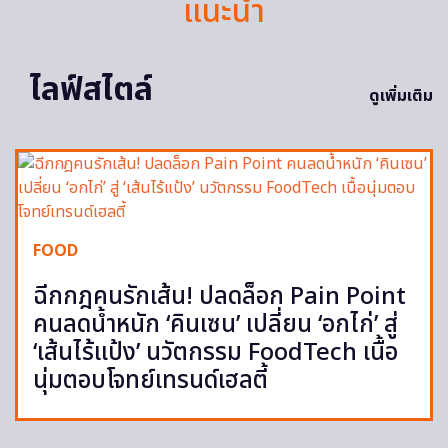
แนะนำ
ไลฟ์สไตล์
ดูเพิ่มเติม
FOOD
ฉีกกฎคนรักเส้น! ปลดล็อก Pain Point
คนลดน้ำหนัก ‘คินเซน’ เปลี่ยน ‘อกไก่’ สู่
‘เส้นไร้แป้ง’ นวัตกรรม FoodTech เนื้อ
นุ่มตอบโจทย์เทรนด์เฮลตี้