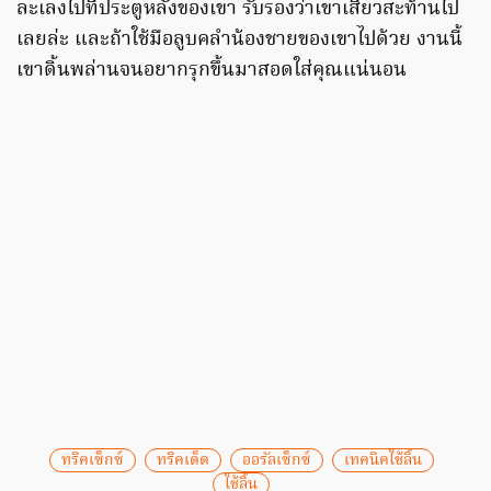
ละเลงไปที่ประตูหลังของเขา รับรองว่าเขาเสียวสะท้านไป
เลยล่ะ และถ้าใช้มือลูบคลำน้องชายของเขาไปด้วย งานนี้
เขาดิ้นพล่านจนอยากรุกขึ้นมาสอดใส่คุณแน่นอน
ทริคเซ็กซ์
ทริคเด็ด
ออรัลเซ็กซ์
เทคนิคใช้ลิ้น
ใช้ลิ้น