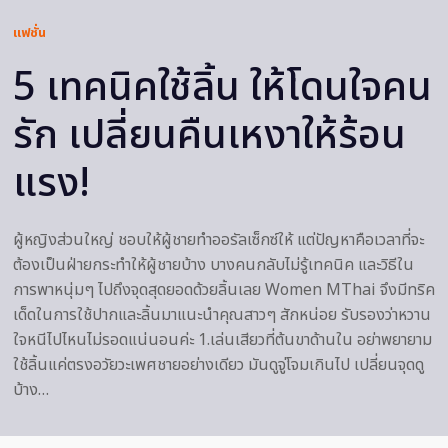
แฟชั่น
5 เทคนิคใช้ลิ้น ให้โดนใจคน
รัก เปลี่ยนคืนเหงาให้ร้อน
แรง!
ผู้หญิงส่วนใหญ่ ชอบให้ผู้ชายทำออรัลเซ็กซ์ให้ แต่ปัญหาคือเวลาที่จะ
ต้องเป็นฝ่ายกระทำให้ผู้ชายบ้าง บางคนกลับไม่รู้เทคนิค และวิธีใน
การพาหนุ่มๆ ไปถึงจุดสุดยอดด้วยลิ้นเลย Women MThai จึงมีทริค
เด็ดในการใช้ปากและลิ้นมาแนะนำคุณสาวๆ สักหน่อย รับรองว่าหวาน
ใจหนีไปไหนไม่รอดแน่นอนค่ะ 1.เล่นเสียวที่ต้นขาด้านใน อย่าพยายาม
ใช้ลิ้นแค่ตรงอวัยวะเพศชายอย่างเดียว มันดูจู่โจมเกินไป เปลี่ยนจุดดู
บ้าง…