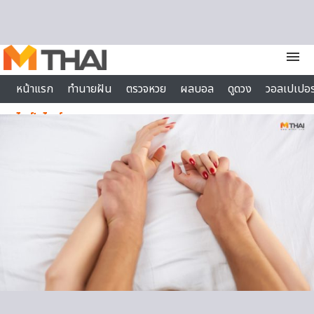
Skip to content
menu
หน้าแรก
ทำนายฝัน
ตรวจหวย
ผลบอล
ดูดวง
วอลเปเปอร
ไลฟ์สไตล์