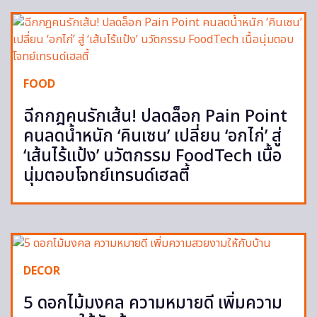
FOOD
ฉีกกฎคนรักเส้น! ปลดล็อก Pain Point
คนลดน้ำหนัก ‘คินเซน’ เปลี่ยน ‘อกไก่’ สู่
‘เส้นไร้แป้ง’ นวัตกรรม FoodTech เนื้อ
นุ่มตอบโจทย์เทรนด์เฮลตี้
DECOR
5 ดอกไม้มงคล ความหมายดี เพิ่มความ