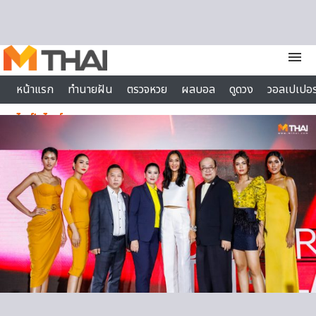
Skip to content
menu
หน้าแรก
ทำนายฝัน
ตรวจหวย
ผลบอล
ดูดวง
วอลเปเปอร
ไลฟ์สไตล์