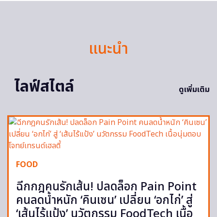
แนะนำ
ไลฟ์สไตล์
ดูเพิ่มเติม
FOOD
ฉีกกฎคนรักเส้น! ปลดล็อก Pain Point
คนลดน้ำหนัก ‘คินเซน’ เปลี่ยน ‘อกไก่’ สู่
‘เส้นไร้แป้ง’ นวัตกรรม FoodTech เนื้อ