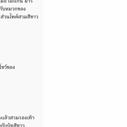
มื่อ เมแกน มาร์
ำ กับหมวกของ
8 ส่วนไพค์สวมสีขาว
นโชว์ของ
กแล้วสวมรองเท้า
ับบู้ทสีขาว