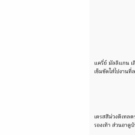
แครี่ย์ มัลลิแกน 
เข็มขัดใส่ไปงานที
เดรสสีม่วงดีเทลตร
รองเท้า ส่วนอาดู