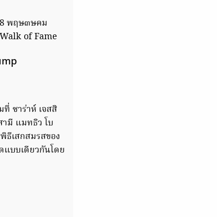
ี่ 18 พฤษ๓ษคม
od Walk of Fame
rump
่ ซาร่าห์ เจสสิ
สามี แมทธิว โบ
าชพิธีเสกสมรสของ
ชุดแบบเดียวกันโดย