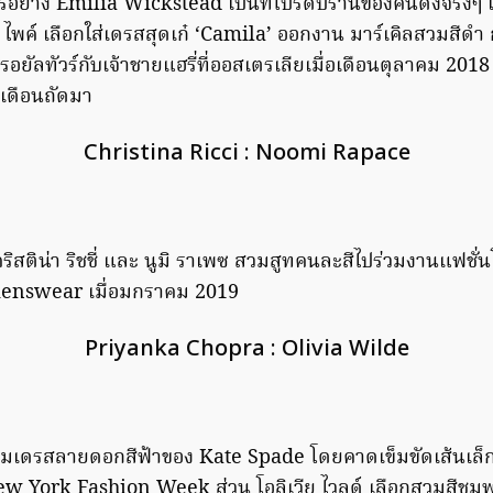
อร์อย่าง Emilia Wickstead เป็นที่โปรดปรานของคนดังจริงๆ เ
น ไพค์ เลือกใส่เดรสสุดเก๋ ‘Camila’ ออกงาน มาร์เคิลสวมสีด
อยัลทัวร์กับเจ้าชายแฮรี่ที่ออสเตรเลียเมื่อเดือนตุลาคม 201
เดือนถัดมา
Christina Ricci : Noomi Rapace
 คริสติน่า ริชชี่ และ นูมิ ราเพซ สวมสูทคนละสีไปร่วมงานแฟชั่
nswear เมื่อมกราคม 2019
Priyanka Chopra : Olivia Wilde
สวมเดรสลายดอกสีฟ้าของ Kate Spade โดยคาดเข็มขัดเส้นเล็
York Fashion Week ส่วน โอลิเวีย ไวลด์ เลือกสวมสีชมพูก