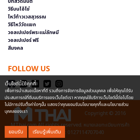
บทสวดมนต์
วิธีบนไอ้ไข่
ไหว้ท้าวเวสสุวรรณ
วิธีไหว้วัดแขก
วอลเปเปอร์พระแม่ลักษมี
วอลเปเปอร์ ฟรี
สีมงคล
FOLLOW US
เว็บไซต์นี้ใช้คุกกี้
เพื่อการนำเสนอเนื้อหาที่ดี รวมถึงการจัดการข้อมูลส่วนบุคคล เพื่อให้คุณได้รับ
ประสบการณ์ที่ดีบนบริการของเว็บไซต์เรา หากคุณใช้บริการเว็บไซต์นี้ต่อไปโดย
ไม่มีการปรับตั้งค่าใดๆนั้น แสดงว่าคุณยอมรับนโยบายคุกกี้และนโยบายส่วน
บุคคลของเรา
Copyright © 2016
MThai.com All rights reserved. หมายเลขทะเบียนการค้า
ยอมรับ
เรียนรู้เพิ่มเติม
อิเล็กทรอนิกส์ : 0127114707040