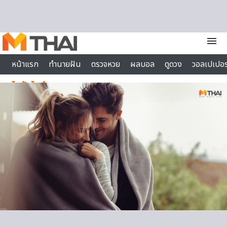
Skip to content
menu
หน้าแรก
ทำนายฝัน
ตรวจหวย
ผลบอล
ดูดวง
วอลเปเปอร
ไลฟ์สไตล์