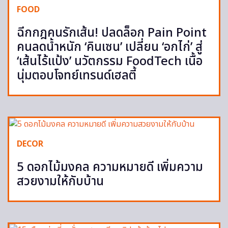
FOOD
ฉีกกฎคนรักเส้น! ปลดล็อก Pain Point
คนลดน้ำหนัก ‘คินเซน’ เปลี่ยน ‘อกไก่’ สู่
‘เส้นไร้แป้ง’ นวัตกรรม FoodTech เนื้อ
นุ่มตอบโจทย์เทรนด์เฮลตี้
DECOR
5 ดอกไม้มงคล ความหมายดี เพิ่มความ
สวยงามให้กับบ้าน