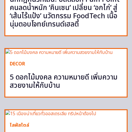
คนลดน้ำหนัก ‘คินเซน’ เปลี่ยน ‘อกไก่’ สู่
‘เส้นไร้แป้ง’ นวัตกรรม FoodTech เนื้อ
นุ่มตอบโจทย์เทรนด์เฮลตี้
DECOR
5 ดอกไม้มงคล ความหมายดี เพิ่มความ
สวยงามให้กับบ้าน
ไลฟ์สไตล์