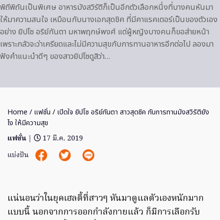
พิถีพิถันเป็นพิเศษ อาหารมังสวิรัติก็เป็นอีกตัวเลือกหนึ่งที่บางคนหันมา
ให้มาความสนใจ เหมือนกับนางเอกสุดชิค ที่มีคาแรคเตอร์เป็นของตัวเอง
อย่าง ยิปโซ อริย์กันตา มหาพฤกษ์พงศ์ แต่ผู้หญิงบางคนก็ขอส่ายหน้า
เพราะกลัวจะว่าเครียดและไม่มีความสุขกับการทานอาหารอีกต่อไป ลองมา
ฟังคำแนะนำดีๆ ของสาวยิปโซดูสิว่า…
Home
/
แฟชั่น
/ เปิดใจ ยิปโซ อริย์กันตา สาวสุดชิค กับการทานมังสวิรัติยัง
ไง ให้มีความสุข
แฟชั่น
|
17 มี.ค. 2019
แบ่งปัน
แน่นอนว่าในยุคเฮลตี้ที่สาวๆ หันมาดูแลตัวเองหนักมาก
แบบนี้ นอกจากการออกกำลังกายแล้ว ก็มีการเลือกรับ