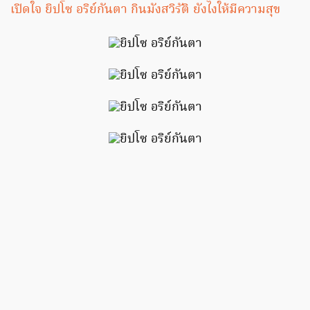
เปิดใจ ยิปโซ อริย์กันตา กินมังสวิรัติ ยังไงให้มีความสุข