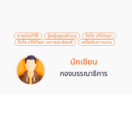
ทานมังสวิรัติ
ผู้หญิงดูแลตัวเอง
ยิปโซ อริย์กันตา
ยิปโซ อริย์กันตา มหาพฤกษ์พงศ์
เคล็ดลับความงาม
นักเขียน
กองบรรณาธิการ