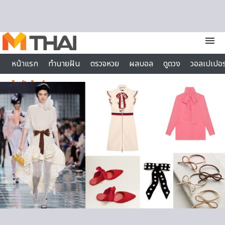
Skip to content
menu
หน้าแรก
ทำนายฝัน
ตรวจหวย
ผลบอล
ดูดวง
วอลเปเปอร
ไลฟ์สไตล์