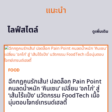
แนะนำ
ไลฟ์สไตล์
ดูเพิ่มเติม
FOOD
ฉีกกฎคนรักเส้น! ปลดล็อก Pain Point
คนลดน้ำหนัก ‘คินเซน’ เปลี่ยน ‘อกไก่’ สู่
‘เส้นไร้แป้ง’ นวัตกรรม FoodTech เนื้อ
นุ่มตอบโจทย์เทรนด์เฮลตี้