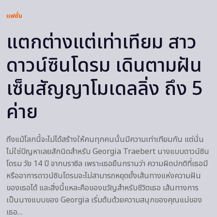
แฟชั่น
แตกต่างแต่เท่าเทียม สาว
ดาวน์ซินโดรม เดินตามฝัน
เซ็นสัญญาโมเดลลิ่ง ถึง 5
ค่าย
ถึงแม้โลกนี้จะไม่ได้สร้างให้คนทุกคนนั้นมีความเท่าเทียมกัน แต่นั่น
ไม่ใช่ปัญหาเลยสักนิดสำหรับ Georgia Traebert นางแบบดาวน์ซิน
โดรม วัย 14 ปี จากบราซิล เพราะเธอยืนกรานว่า ความผิดปกติที่เธอมี
หรืออาการดาวน์ซินโดรมจะไม่สามารถหยุดยั้งเส้นทางแห่งความฝัน
ของเธอได้ และสิ่งนี้แหละคือของขวัญสำหรับชีวิตเธอ เส้นทางการ
เป็นนางแบบของ Georgia เริ่มต้นด้วยความสนุกของคุณแม่ของ
เธอ…