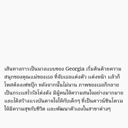
เส้นทางการเป็นนางแบบของ Georgia เริ่มต้นด้วยความ
สนุกของคุณแม่ของเธอ ที่จับเธอแต่งตัว แต่งหน้า แล้วก็
โพสต์ลงเฟซบุ๊ก หลังจากนั้นไม่นาน ภาพของเธอก็กลาย
เป็นกระแสไวรัลโด่งดัง มีผู้คนให้ความสนใจอย่างมากมาย
และได้สร้างแรงบันดาจใจให้กับเด็กๆ ที่เป็นดาวน์ซินโดรม
ให้มีความสุขกับชีวิต และพัฒนาตัวเองในสาขาต่างๆ