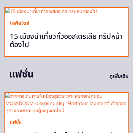
ไลฟ์สไตล์
15 เมืองน่าเที่ยวทั่วออสเตรเลีย ทริปหน้า
ต้องไป
แฟชั่น
ดูเพิ่มเติม
แฟชั่น