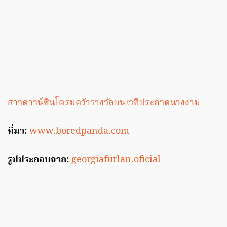
สาวดาวน์ซินโดรมคว้ารางวัลบนเวทีประกวดนางงาม
ที่มา:
www.boredpanda.com
รูปประกอบจาก:
georgiafurlan.oficial