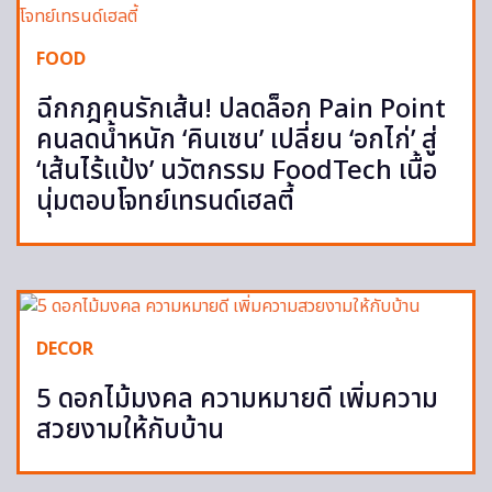
FOOD
ฉีกกฎคนรักเส้น! ปลดล็อก Pain Point
คนลดน้ำหนัก ‘คินเซน’ เปลี่ยน ‘อกไก่’ สู่
‘เส้นไร้แป้ง’ นวัตกรรม FoodTech เนื้อ
นุ่มตอบโจทย์เทรนด์เฮลตี้
DECOR
5 ดอกไม้มงคล ความหมายดี เพิ่มความ
สวยงามให้กับบ้าน