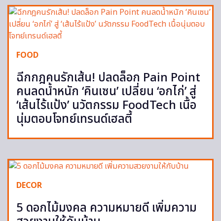
FOOD
ฉีกกฎคนรักเส้น! ปลดล็อก Pain Point
คนลดน้ำหนัก ‘คินเซน’ เปลี่ยน ‘อกไก่’ สู่
‘เส้นไร้แป้ง’ นวัตกรรม FoodTech เนื้อ
นุ่มตอบโจทย์เทรนด์เฮลตี้
DECOR
5 ดอกไม้มงคล ความหมายดี เพิ่มความ