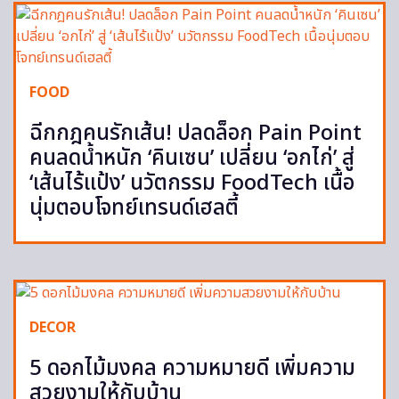
FOOD
ฉีกกฎคนรักเส้น! ปลดล็อก Pain Point
คนลดน้ำหนัก ‘คินเซน’ เปลี่ยน ‘อกไก่’ สู่
‘เส้นไร้แป้ง’ นวัตกรรม FoodTech เนื้อ
นุ่มตอบโจทย์เทรนด์เฮลตี้
DECOR
5 ดอกไม้มงคล ความหมายดี เพิ่มความ
สวยงามให้กับบ้าน